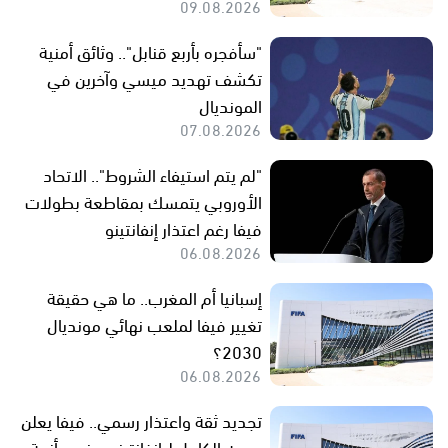
09.08.2026
"سأفجره بأربع قنابل".. وثائق أمنية
تكشف تهديد ميسي وآخرين في
المونديال
07.08.2026
"لم يتم استيفاء الشروط".. الاتحاد
الأوروبي يتمسك بمقاطعة بطولات
فيفا رغم اعتذار إنفانتينو
06.08.2026
إسبانيا أم المغرب.. ما هي حقيقة
تغيير فيفا لملعب نهائي مونديال
2030؟
06.08.2026
تجديد ثقة واعتذار رسمي.. فيفا يعلن
دعمه الكامل لـ إنفانتينو وينهي أزمة