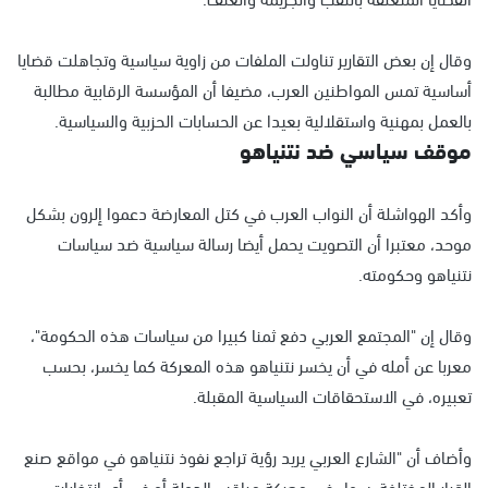
وقال إن بعض التقارير تناولت الملفات من زاوية سياسية وتجاهلت قضايا
أساسية تمس المواطنين العرب، مضيفا أن المؤسسة الرقابية مطالبة
بالعمل بمهنية واستقلالية بعيدا عن الحسابات الحزبية والسياسية.
موقف سياسي ضد نتنياهو
وأكد الهواشلة أن النواب العرب في كتل المعارضة دعموا إلرون بشكل
موحد، معتبرا أن التصويت يحمل أيضا رسالة سياسية ضد سياسات
نتنياهو وحكومته.
وقال إن "المجتمع العربي دفع ثمنا كبيرا من سياسات هذه الحكومة"،
معربا عن أمله في أن يخسر نتنياهو هذه المعركة كما يخسر، بحسب
تعبيره، في الاستحقاقات السياسية المقبلة.
وأضاف أن "الشارع العربي يريد رؤية تراجع نفوذ نتنياهو في مواقع صنع
القرار المختلفة، سواء في معركة مراقب الدولة أو في أي انتخابات