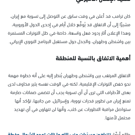
كان ترامب قد أعلن في وقت سابق عن التوصل إلى تسوية مع إيران،
مشيرًا إلى أن الاتفاق قد يُوقَّع خلال أيام في إحدى الدول الأوروبية،
وهذا الإعلان أثار ردود فعل واسعة، خاصة في ظل التوترات المستمرة
بين واشنطن وطهران، والجدل حول مستقبل البرنامج النووي الإيراني.
أهمية الاتفاق بالنسبة للمنطقة
الاتفاق المرتقب بين واشنطن وطهران يُنظر إليه على أنه خطوة مهمة
نحو خفض التوترات الإقليمية، لكنه في الوقت نفسه يثير مخاوف لدى
بعض الأطراف التي ترى أن أي تسوية يجب أن تتضمن ضمانات صارمة
تمنع إيران من تطوير قدرات نووية، وإسرائيل، من جانبها، تؤكد أنها
ستواصل مراقبة التطورات عن كثب، وأنها لن تتهاون في أي تهديد
محتمل لأمنها.
طالع أيضًا:
نتنياهو: مسيّرات حزب الله ما زالت تهدد الشمال وخطة