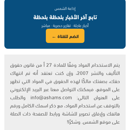
إذاعة الشمس
تابع آخر الأخبار بلحظة بلحظة
أخبار عاجلة · تقارير حصرية · مباشر
انضم للقناة ←
يتم الاستخدام المواد وفقًا للمادة 27 أ من قانون حقوق
التأليف والنشر 2007، وإن كنت تعتقد أنه تم انتهاك
حقك، بصفتك مالكًا لهذه الحقوق في المواد التي تظهر
على الموقع، فيمكنك التواصل معنا عبر البريد الإلكتروني
على العنوان التالي: info@ashams.com والطلب
بالتوقف عن استخدام المواد، مع ذكر اسمك الكامل ورقم
هاتفك وإرفاق تصوير للشاشة ورابط للصفحة ذات الصلة
على موقع الشمس. وشكرًا!