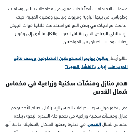
وشملت الاقتحامات أيضاً بلدات وقرى في محافظات نابلس وسلفيت
وطوباس، من بينها الزاوية وقريوت وتياسير وعصيرة القبلية، حيث
اندلعت مواجهات في بعض المواقع استخدمت خلالها قوات الجيش
الإسرائيلي الرصاص الحي وقنابل الصوت والغاز، ما أدى إلى وقوع
إصابات وحالات اختناق بين المواطنين.
طالع أيضا:
يعالون يهاجم المستوطنين المتطرفين ويصف نتائج
الحرب على إيران بـ"الفشل السيئ"
هدم منازل ومنشآت سكنية وزراعية في مخماس
شمال القدس
وفي تطور موازٍ، شرعت جرافات الجيش الإسرائيلي صباح الأحد بهدم
منازل ومنشآت سكنية وزراعية في تجمع خلة السدرة البدوي ببلدة
مخماس شمال
القدس
، في خطوة وصفها السكان بالمفاجئة، خاصة أنها
جاءت في وقت كان الأهالي يستعدون للعودة إلى منازلهم بعد أشهر