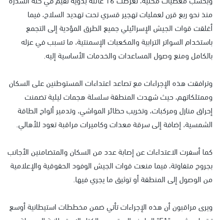
منذ نحو ربع قرن لعمليات تهجير قسري تحت تهديد السلاح، فيما
أغلقت قوات الجيش الإسرائيلي جميع الطرق المؤدية إلى التجمع
باستخدام السواتر الترابية والمكعبات الإسمنتية، ما تسبب في عزله
بالكامل ومنع وصول المساعدات والخدمات الأساسية إليه.
وترافقت هذه الإجراءات مع تصاعد اعتداءات المستوطنين على السكان
وممتلكاتهم، حيث شهدت المنطقة سلسلة هجمات ليلية تضمنت
إحراق منازل ومركبات، وتخريب حظائر المواشي، وتدمير ألواح الطاقة
الشمسية، إضافة إلى سرقة معدات وكاميرات مراقبة تعود للأهالي.
كما أسفرت الاعتداءات عن إصابة عدد من السكان والمتضامنين الأجانب
بجروح متفاوتة، فيما منعت قوات الجيش الوفود الحقوقية والإعلامية
من الوصول إلى المنطقة أو توثيق ما يجري فيها.
ويرى مراقبون أن هذه الإجراءات تأتي ضمن مخططات استيطانية أوسع
ترتبط بمشروع "E1" الهادف إلى توسيع الكتل الاستيطانية المحيطة