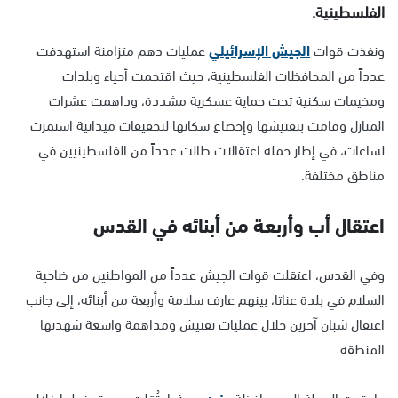
الفلسطينية.
ونفذت قوات
الجيش الإسرائيلي
عمليات دهم متزامنة استهدفت
عدداً من المحافظات الفلسطينية، حيث اقتحمت أحياء وبلدات
ومخيمات سكنية تحت حماية عسكرية مشددة، وداهمت عشرات
المنازل وقامت بتفتيشها وإخضاع سكانها لتحقيقات ميدانية استمرت
لساعات، في إطار حملة اعتقالات طالت عدداً من الفلسطينيين في
مناطق مختلفة.
اعتقال أب وأربعة من أبنائه في القدس
وفي القدس، اعتقلت قوات الجيش عدداً من المواطنين من ضاحية
السلام في بلدة عناتا، بينهم عارف سلامة وأربعة من أبنائه، إلى جانب
اعتقال شبان آخرين خلال عمليات تفتيش ومداهمة واسعة شهدتها
المنطقة.
وامتدت الحملة إلى محافظة
جنين
، حيث اعتُقلت سيدة ونجلها خلال