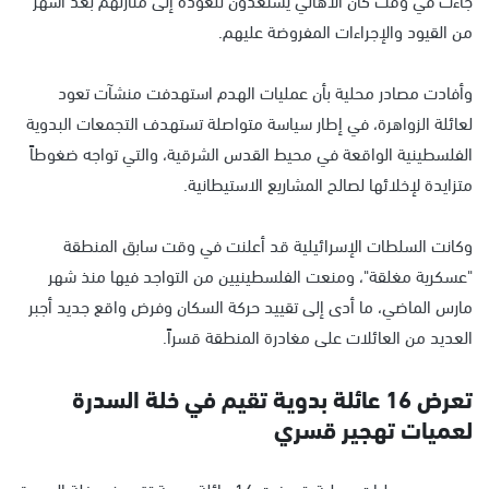
من القيود والإجراءات المفروضة عليهم.
وأفادت مصادر محلية بأن عمليات الهدم استهدفت منشآت تعود
لعائلة الزواهرة، في إطار سياسة متواصلة تستهدف التجمعات البدوية
الفلسطينية الواقعة في محيط القدس الشرقية، والتي تواجه ضغوطاً
متزايدة لإخلائها لصالح المشاريع الاستيطانية.
وكانت السلطات الإسرائيلية قد أعلنت في وقت سابق المنطقة
"عسكرية مغلقة"، ومنعت الفلسطينيين من التواجد فيها منذ شهر
مارس الماضي، ما أدى إلى تقييد حركة السكان وفرض واقع جديد أجبر
العديد من العائلات على مغادرة المنطقة قسراً.
تعرض 16 عائلة بدوية تقيم في خلة السدرة
لعميات تهجير قسري
وبحسب معطيات محلية، تعرضت 16 عائلة بدوية تقيم في خلة السدرة