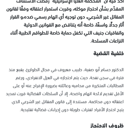
أكد فيه أن "المحكمة العليا الإسرائيلية" رفضت الاستئناف
المقدّم بشأن احتجاز موكله، وقررت استمرار اعتقاله وفقًا لقانون
المقاتل غير الشرعي، دون توجيه أي اتهام رسمي ضده،و القرار
أثار جدلًا واسعًا، خاصة أنه يتناقض مع القوانين الدولية
واتفاقيات جنيف التي تكفل حماية خاصة للطواقم الطبية أثناء
النزاعات المسلحة.
خلفية القضية
الدكتور حسام أبو صفية، طبيب معروف في مجال الطوارئ، يقبع منذ
فترة في سجن نفحة، حيث يتم احتجازه في العزل الانفرادي، ورغم
المطالبات المتكررة من محاميه وعائلته بضرورة الإفراج عنه أو على
الأقل تقديم لائحة اتهام واضحة، إلا أن السلطات القضائية قررت تمديد
اعتقاله دون محاكمة، مستندة إلى قانون المقاتل غير الشرعي الذي
يتيح احتجاز الأفراد لفترات طويلة دون إجراءات قضائية تقليدية.
ظروف الاحتجاز