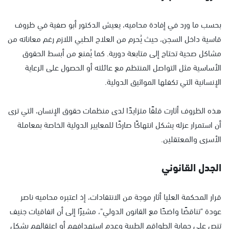
بحسب ما ورد في إفادة محاميه، يعيش الدكتور أبو صفية في ظروف
قاسية داخل السجن، حيث يُحرم من العلاج الطبي اللازم رغم معاناته من
مشاكل صحية تحتاج إلى متابعة دورية. كما يُمنع من أبسط الحقوق
الأساسية مثل التواصل المنتظم مع عائلته أو الحصول على الرعاية
الإنسانية التي تكفلها المواثيق الدولية.
هذه الظروف أثارت قلقًا متزايدًا لدى منظمات حقوق الإنسان، التي ترى
أن استمرار عزله يشكل انتهاكًا صارخًا للمعايير الدولية الخاصة بمعاملة
الأسرى والمعتقلين.
الجدل القانوني
قرار المحكمة العليا أثار موجة من الانتقادات، إذ اعتبره محاميه ناصر
عودة "تناقضًا واضحًا مع القانون الدولي"، مشيرًا إلى أن اتفاقيات جنيف
تنص على حماية الطواقم الطبية وعدم استهدافهم أو اعتقالهم بشكل