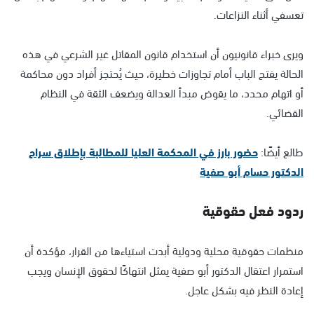
تعسفي أثناء النزاعات.
ويرى خبراء قانونيون أن استخدام قانون المقاتل غير الشرعي في هذه
الحالة يفتح الباب أمام تجاوزات خطيرة، حيث يُحتجز أفراد دون محاكمة
أو اتهام محدد، ما يقوض مبدأ العدالة ويضعف الثقة في النظام
القضائي.
طالع أيضًا:
حضور بارز في المحكمة العليا للمطالبة بإطلاق سراح
الدكتور حسام أبو صفية
ردود فعل حقوقية
منظمات حقوقية محلية ودولية أبدت استياءها من القرار، مؤكدة أن
استمرار اعتقال الدكتور أبو صفية يمثل انتهاكًا لحقوق الإنسان ويجب
إعادة النظر فيه بشكل عاجل.