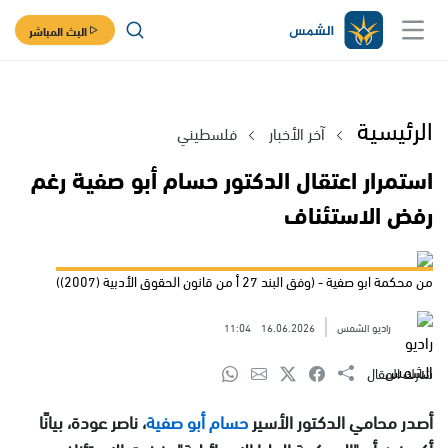
البث المباشر
الرئيسية
آخر الأخبار
فلسطيني
استمرار اعتقال الدكتور حسام أبو صفية رغم
رفض الاستئناف
من محكمة ابو صفية - (وفق البند 27 أ من قانون الحقوق الأدبية (2007))
راديو الشمس
16.06.2026
11:04
شارك المقال
أصدر محامي الدكتور الأسير
حسام أبو صفية
، ناصر عودة، بيانًا