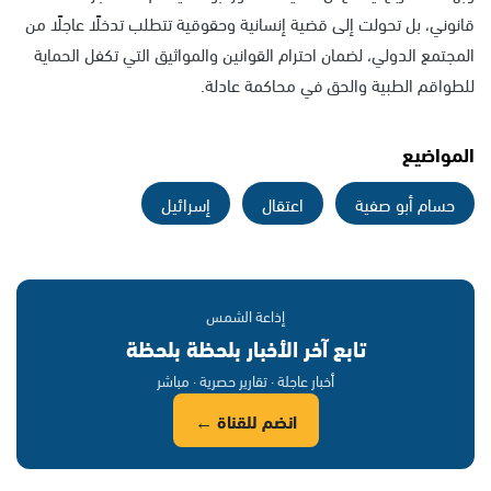
قانوني، بل تحولت إلى قضية إنسانية وحقوقية تتطلب تدخلًا عاجلًا من
المجتمع الدولي، لضمان احترام القوانين والمواثيق التي تكفل الحماية
للطواقم الطبية والحق في محاكمة عادلة.
المواضيع
حسام أبو صفية
اعتقال
إسرائيل
إذاعة الشمس
تابع آخر الأخبار بلحظة بلحظة
أخبار عاجلة · تقارير حصرية · مباشر
انضم للقناة ←