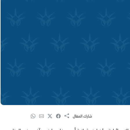
شارك المقال
إسرائيلية مؤخرا بزج ثمانية أسرى فلسطينيين آخرين في العزل