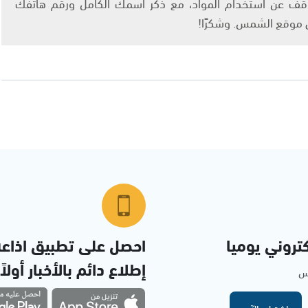
info@ashams.c والطلب بالتوقف عن استخدام المواد، مع ذكر اسمك الكامل ورقم هاتفك
ى موقع الشمس. وشكرًا!
تروني يوميا
احصل على تطبيق اذاع
إطلاع دائم بالأخبار أولاً
مس