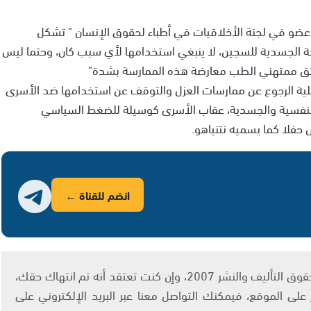
 عضو في لجنة الأخلاقيات في أطباء لحقوق الإنسان " تشكل
ة الجسدية للسجين، لا ينبغي استخدامها لأي سبب كان، وحتما ليس
تق ممتهني الطب معارضة هذه الممارسة بشدة"
لية الرجوع عن ممارسات العزل والتوقف عن استخدامها ضد الأسرى
لنفسية والجسدية، عقاب الأسرى كوسيلة للضغط السياسي
فلا كما يسميه نتنياهو.
انضم للقناة ←
يتم الاستخدام المواد وفقًا للمادة 27 أ من قانون حقوق التأليف والنشر 2007، وإن كنت تعتقد أنه تم انتهاك حقك،
لى الموقع، فيمكنك التواصل معنا عبر البريد الإلكتروني على