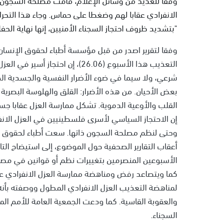
الانفرادي عقابا لهم وضغطا على حماس. وجاء هذا التحرك
"بتشديد ظروف احتجاز السجناء الأمنيين، إنها نهاية الحفل
وفقا لتقرير اصدر من قبل مؤسسة أطباء لحقوق الإنسان، 
التعذيب هذا الأسبوع (26.06)، إن
شرعي، ولا سيما في ضوء الأضرار النفسية والجسدية الجس
بعض الأحيان. من هذه الأضرار: القلق والهلوسة البصرية و
القلب والأوعية الدموية. تشكل ممارسة العزل عقابا جسد
إن الاحتجاز السياسي لأسرى فلسطينيين في العزل الان
وحتى لنظم مصلحة السجون ذاتها. سعت أطباء لحقوق الإ
أعقاب التقارير الصحفية حول الموضوع، إلى استيضاح ال
الأسبوعين المنصرمين بتغييرات نظم أو قوانين في مصلح
كما ويتصاعد رفض ومناهضة ممارسة العزل الانفرادي عل
لمناهضة التعذيب العزل الانفرادي المطول ووصفته بأنه
السجناء.