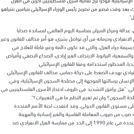
 بعد وقت قصير من تصريح رئيس الوزراء الإسرائيلي بنيامين نتنياهو
".
عدالة ومركز الميزان بمناسبة اليوم العالمي لمساندة ضحايا
 احتجاز أسير في العزل الانفرادي وحرمانه من أي تواصل بشري، هو أمر مخالف للقانون وغير
يمة جراء العزل، والتي قد تكون دائمة وغير قابلة للعلاج في
السمعية، البرانويا، الارتجاف الغير إرادي، الصداع النصفي وأمراض
يا، المحظور استخدامه وفقا للقانون الإسرائيلي.
فرادي بهدف الضغط على حركة حماس، مخالف للقانون الإسرائيلي
نسان برسالتها الموجهة إلى مصلحة السجون الإسرائيلية، وفي
تالي: "هل يرافق التشديد في ظروف احتجاز الأسرى الفلسطينيين في
ة السجون؟ وان تم تغيير النظم ما هي التغييرات؟".
ى مستوى القانون الدولي. وقد انتقدت لجنة الأمم المتحدة
 ضرب من ضروب المعاملة القاسية والغير إنسانية والمهينة
والعقوبة القاسية. كما ودعت الجمعية العامة للأمم المتحدة في عام 1990 إلى الحد من ممارسة العزل الانفرادي ضد