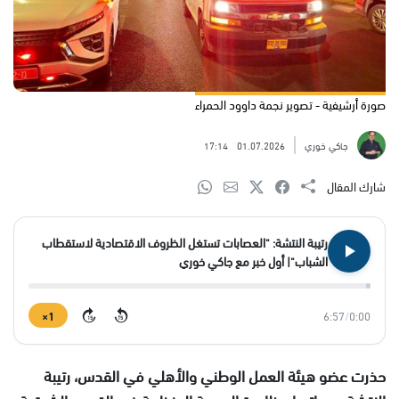
صورة أرشيفية - تصوير نجمة داوود الحمراء
جاكي خوري
01.07.2026
17:14
شارك المقال
رتيبة النتشة: "العصابات تستغل الظروف الاقتصادية لاستقطاب
الشباب"| أول خبر مع جاكي خوري
1×
6:57
/
0:00
15
15
حذرت عضو هيئة العمل الوطني والأهلي في القدس، رتيبة