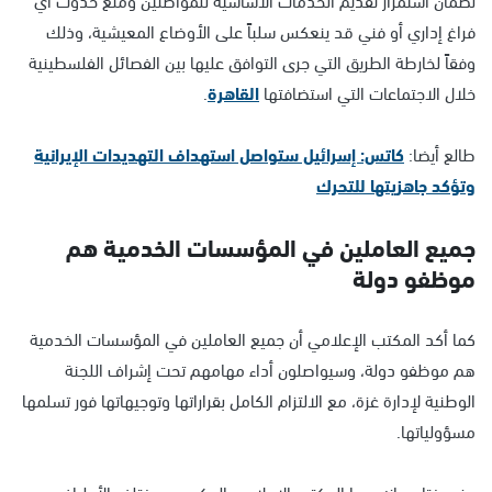
فراغ إداري أو فني قد ينعكس سلباً على الأوضاع المعيشية، وذلك
وفقاً لخارطة الطريق التي جرى التوافق عليها بين الفصائل الفلسطينية
خلال الاجتماعات التي استضافتها
القاهرة
.
طالع أيضا:
كاتس: إسرائيل ستواصل استهداف التهديدات الإيرانية
وتؤكد جاهزيتها للتحرك
جميع العاملين في المؤسسات الخدمية هم
موظفو دولة
كما أكد المكتب الإعلامي أن جميع العاملين في المؤسسات الخدمية
هم موظفو دولة، وسيواصلون أداء مهامهم تحت إشراف اللجنة
الوطنية لإدارة غزة، مع الالتزام الكامل بقراراتها وتوجيهاتها فور تسلمها
مسؤولياتها.
وفي ختام بيانه، دعا المكتب الإعلامي الحكومي مختلف الأطراف