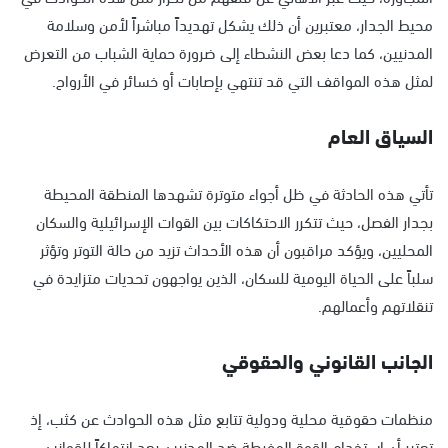
محيط الجدار، معتبرين أن ذلك يشكل تهديداً مباشراً لأمن وسلامة
المدنيين، كما دعا بعض النشطاء إلى ضرورة حماية الشباب من التعرض
لمثل هذه المواقف التي قد تنتهي بإصابات أو خسائر في الأرواح.
السياق العام
تأتي هذه الحادثة في ظل أجواء متوترة تشهدها المنطقة المحيطة
بجدار الفصل، حيث تتكرر الاحتكاكات بين القوات الإسرائيلية والسكان
المحليين، ويؤكد مراقبون أن هذه الأحداث تزيد من حالة التوتر وتؤثر
سلباً على الحياة اليومية للسكان، الذين يواجهون تحديات متزايدة في
تنقلاتهم وأعمالهم.
الجانب القانوني والحقوقي
منظمات حقوقية محلية ودولية تتابع مثل هذه الحوادث عن كثب، إذ
تعتبر أن استخدام القوة المفرطة ضد المدنيين يعد انتهاكاً للقوانين