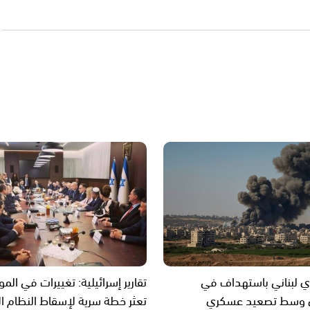
ي لبناني باستهداف في
تقارير إسرائيلية: تغييرات في الم
 وسط تصعيد عسكري
تعثر خطة سرية لإسقاط النظام ال