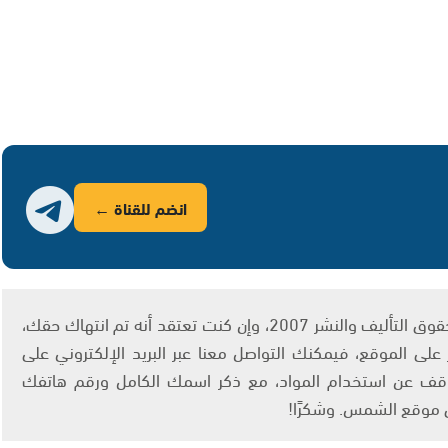
انضم للقناة ←
يتم الاستخدام المواد وفقًا للمادة 27 أ من قانون حقوق التأليف والنشر 2007، وإن كنت تعتقد أنه تم انتهاك حقك،
لى الموقع، فيمكنك التواصل معنا عبر البريد الإلكتروني على
info@ashams.c والطلب بالتوقف عن استخدام المواد، مع ذكر اسمك الكامل ورقم هاتفك
ى موقع الشمس. وشكرًا!