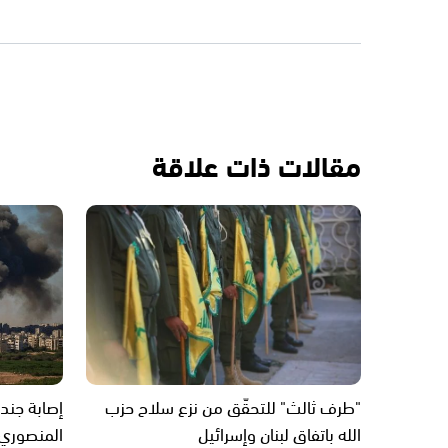
مقالات ذات علاقة
"طرف ثالث" للتحقّق من نزع سلاح حزب
إصابة جند
الله باتفاق لبنان وإسرائيل
المنصوري