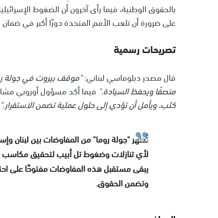
بالحقوق الوطنية، فيما رأى آخرون أن الضغوط الإسرائي
على ضرورة أن تلعب الأمم المتحدة دورًا أكبر في ضمان ال
تصريحات رسمية
قال مصدر دبلوماسي لبناني:
"موقف بيروت في جولة روما
منصفًا ويحفظ السيادة."
فيما أكد مسؤول أوروبي مشا
كثب، ويأمل أن تؤدي إلى حلول عملية تضمن الاستقرار."
تُظهر "جولة روما" من المفاوضات بين لبنان وإ
لأي تنازلات وضغوط تل أبيب لتحقيق مكاسب اس
يبقى مستقبل هذه المفاوضات مفتوحًا على احت
وتضمن الحقوق.
المواضيع