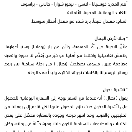
أهم المدن: كونسياتا - لاسي - تيمور شوارا - جالاتي - براسوف.
اللغات: الرومانية، المجرية، الألمانية.
المناخ: معتدل صيفاً، بارد شتاء مع معدل أمطار متوسط.
* رحلة لأرض الجمال:
ولأنَّ التجربة هي أمُّ الحقيقية، ولأن من زار (رومانيا) وسبَر أغوارها،
ولامسَ تفاصيلها واختلط مع أهلها هو خيُر من يُقدِّم لنا صورةً واقعية
وصادقة عنها، فسوف نصطحبُ (نضال ) في رحلةٍ سياحية بين ربوع
رومانيا ليرسم لنا بالكلمات تجربته الذاتية، ونبدأ معه الرحلة:
* تاشيرة دخول:
يقول ( نضال ) أنه عندما قرر السفر توجه إلى السفارة الرومانية للحصول
على تأشيرة الدخول حيث يلزم الحصول عليها لكلٍ قادم إلى رومانيا من
الخليجيين والعرب، وقد انتهز فرصة وجوده بالسفارة فحصَل على بعض
الكتيبات والمطبوعات السياحية لتكون دليلاً ومرشداً لهُ في رحلته، وكان
الخطوة التالية هي الحصول على تذاكر السفر من الخطوط الجوية