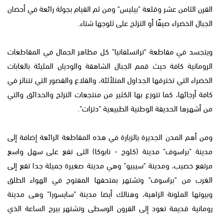
القرن الثامن عشر وقلعة "بيليس" ومن ثم القيام بجولة رائعة في أحضان
الجبال الخضراء صيفًا أو التزلج على ثلوجها شتاء.
ويتجسد في مقاطعة "ترانسلفانيا" كل مظاهر الجمال في المقاطعات
الرومانية كافة حيث قمم الجبال الشاهقة والوديان المليئة بالغابات
الخضراء التي تخترقها الجداول المتلألئة، والقلاع والقصور التي تتناثر في
كافة أرجائها، كما تتوزع بها الكثير من منتجعات التزلج والحدائق والتي
من أشهرها الحديقة الوطنية الطبيعية "دتزات".
ومن أهم المدن الجديرة بالزيارة في هذه المقاطعة الرائعة إضافة إلى
مدينة "براسوف" مدينة (كلوج - نابوكا) التى تقع على سهل واسع
مرتفع خصيب، ومدينة "سيبيو" وهي مدينة صغيرة جميلة جدا تقع إلى
الغرب من "براسوف" وتشتهر بمتحفها المفتوح في الهواء الطلق
وبيوتها الملونة الزاهية، وهنالك أيضا مدينة "سايسورا" وهى مدينة
رومانية قديمة تعود إلى القرون الوسطى وتشتهر ببرج الساعة الذي