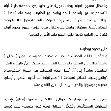
والمجال مفتوح للقيام برحلات نهرية على ظهر يخوت فخمة طيلة أيام
الأسبوع عبر نهر راميوفيتا أحد روافد نهر الدانوب، وقد قام ( نضال )
برحلة من هذا النوع على متن إحد المراكب العائمة تناول خلالها وجبة
الغذاء بأسعار معقولة، ولفت نظره خلال هذه النزهة النهرية وجود أنواع
كثيرة من الطيور خاصة طيور البجع ذات الألوان البديعة.
على حدود بوخارست:
وتطوَّق الغابات الخضراء والبحيرات مدينة بوخارست، يقول ( نضال )
واصفاً ذلك: بأن المنظر كان بديعا للغاية،وقد ملأتُ رئتيَّ بالهواء النقى
المنعش مشيراً إلى أنَّ أجمل هذه البحيرات هي بحيرة "موغوسوايا
"والتي يعبرها السائح لمسافة 14 كلم لزيارة أحد أشهر القصور وأجملها
قصر موغوسوايا والذي بُنى خلال القرن الثامن عشر.
وهى تبعد عن بوخارست حوالى 300كلم قطعها (نضال) بإحدى
السيارات المستأجرة، وتُشكِّل "سينايا" لوحة فنية طبيعية حيث تكسو