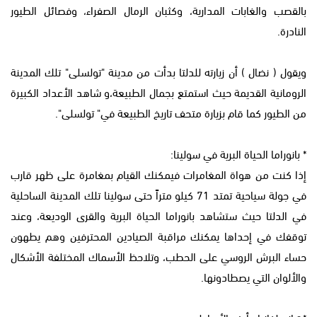
بالقصب والغابات المدارية، وكثبان الرمال الصفراء، وفصائل الطيور
النادرة.
ويقول ( نضال ) أن زيارته للدلتا بدأت من مدينة "تولسلى" تلك المدينة
الرومانية القديمة حيث استمتع بجمال الطبيعة،و شاهد الأعداد الكبيرة
من الطيور كما قام بزيارة متحف تاريخ الطبيعة في" تولسلى".
* بانوراما الحياة البرية في سولينا:
إذا كنت من هواة المغامرات فيمكنك القيام بمغامرة على ظهر قارب
في جولة سياحية تمتد 71 كيلو متراً حتى سولينا تلك المدينة الساحلية
في الدلتا حيث ستشاهد بانوراما الحياة البرية والقرى الوديعة، وعند
توقفك في إحداها يمكنك مراقبة الصيادين المحترفين وهم يطهون
حساء البرش الروسي على الحطب، وتلاحظ الأسماك المختلفة الأشكال
والألوان التي يصطادونها.