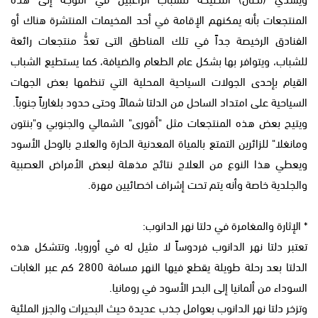
المنتجعات بأنه يمكنهم الإقامة في أحد المخيمات المنتشرة هناك أو
الفنادق الرخيصة جداً في تلك المناطق التى تعدُّ منتجعات رائعة
للشباب، ويتوافر بها بشكل عام الطعام والضيافة، كما يستطيع الشباب
القيام بإحدى الجولات السياحية المحلية التي تنظمها بعض الجهات
السياحية على امتداد الساحل من الدلتا شمالاً وحتى حدود بلغارياً جنوباً.
ويتيح بعض هذه المنتجعات مثل "أقورى" الشمالي والجنوبي و"بنتون
ومانغلا" للزائرين التمتع بالمياة المعدنية الحارة والعلاج بالوحل الأسود
ويعطي هذا النوع من العلاج نتائج مذهلة لبعض الأمراض العصبية
والجلدية خاصة وأنه يتم تحت إشراف اخصائيين مهرة.
* الإثارة والمغامرة في دلتا نهر الدانوب:
تعتبر دلتا نهر الدانوب فردوساً لا مثيل له في أوروبا، وتتشكل هذه
الدلتا بعد رحلة طويلة يقطع فيها النهر مسافة 2800 كم عبر الغابات
السوداء من ألمانيا إلى البحر الأسود في رومانيا.
وتزخر دلتا نهر الدانوب بعوامل جذب عديدة حيث البحيرات والجزر الملئية