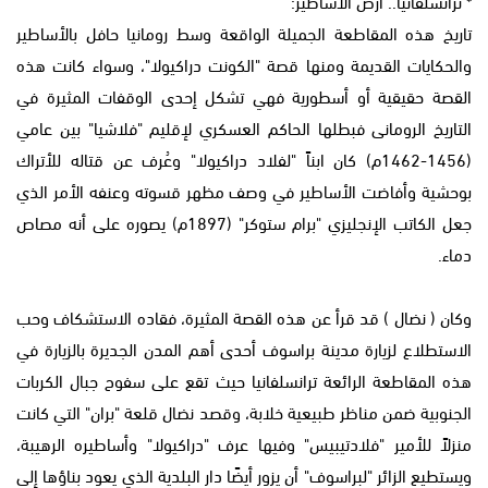
* ترانسلفانيا.. أرض الأساطير:
تاريخ هذه المقاطعة الجميلة الواقعة وسط رومانيا حافل بالأساطير
والحكايات القديمة ومنها قصة "الكونت دراكيولا"، وسواء كانت هذه
القصة حقيقية أو أسطورية فهي تشكل إحدى الوقفات المثيرة في
التاريخ الرومانى فبطلها الحاكم العسكري لإقليم "فلاشيا" بين عامي
(1456-1462م) كان ابناً "لفلاد دراكيولا" وعُرف عن قتاله للأتراك
بوحشية وأفاضت الأساطير في وصف مظهر قسوته وعنفه الأمر الذي
جعل الكاتب الإنجليزي "برام ستوكر" (1897م) يصوره على أنه مصاص
دماء.
وكان ( نضال ) قد قرأ عن هذه القصة المثيرة، فقاده الاستشكاف وحب
الاستطلاع لزيارة مدينة براسوف أحدى أهم المدن الجديرة بالزيارة في
هذه المقاطعة الرائعة ترانسلفانيا حيث تقع على سفوح جبال الكربات
الجنوبية ضمن مناظر طبيعية خلابة، وقصد نضال قلعة "بران" التي كانت
منزلاً للأمير "فلادتيبيس" وفيها عرف "دراكيولا" وأساطيره الرهيبة،
ويستطيع الزائر "لبراسوف" أن يزور أيضًا دار البلدية الذي يعود بناؤها إلى