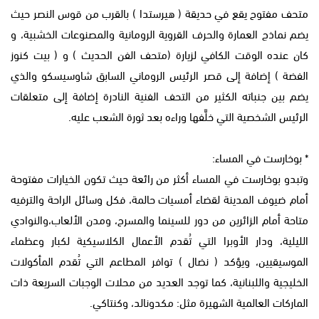
متحف مفتوح يقع في حديقة ( هيرستدا ) بالقرب من قوس النصر حيث
يضم نماذج العمارة والحرف القروية الرومانية والمصنوعات الخشبية، و
كان عنده الوقت الكافي لزيارة (متحف الفن الحديث ) و ( بيت كنوز
الفضة ) إضافة إلى قصر الرئيس الروماني السابق شاوسيسكو والذي
يضم بين جنباته الكثير من التحف الفنية النادرة إضافة إلى متعلقات
الرئيس الشخصية التي خلَّفها وراءه بعد ثورة الشعب عليه.
* بوخارست في المساء:
وتبدو بوخارست في المساء أكثر من رائعة حيث تكون الخيارات مفتوحة
أمام ضيوف المدينة لقضاء أمسيات حالمة، فكل وسائل الراحة والترفيه
متاحة أمام الزائرين من دور للسينما والمسرح، ومدن الألعاب،والنوادي
الليلية، ودار الأوبرا التي تُقدم الأعمال الكلاسيكية لكبار وعظماء
الموسيقيين، ويؤكد ( نضال ) توافر المطاعم التي تُقدم المأكولات
الخليجية واللبنانية، كما توجد العديد من محلات الوجبات السريعة ذات
الماركات العالمية الشهيرة مثل: مكدونالد، وكنتاكي.