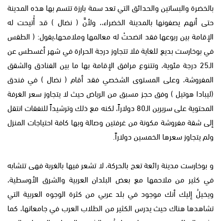
بالخضرة والبساتين والحدائق التي تعد سمة بارزة تتسم بها هذه المدينة
حتى أنهم يصفونها بالمدينة الخضراء،، ولأنَّ ( نضال ) قد أُتيحت له
الإقامة بين ربوعها فقد اتضحتْ له معالمها وملامحها،يقول: ( الطقس
في بوخارست بديع للغاية فلا تتجاوز درجة الحرارة في شهر أغسطس عن
الـ25 درجة مئوية، وتتنوع مرافق الإقامة بها ما بين الفنادق والشقق
المفروشة، وعلى المستوى الشخصي فقد أقام ( نضال ) في فندق
(ليبادا هوتيل ) وفق حجز مسبق من الرياض حيث لا يتجاوز سعر الغرفة
المحتوية على سريرين الـ80 دولاراً، لكنه مع ذلك وترشيداً للنفقات انتقل
إلى شقة مفروشة مكونة من غرفتين وصالة وبها كافة احتياجات المنزل
ولم يتجاوز سعرها الخمسين دولاراً.
و بوخارست مدينة رائعة تعج بالحركة، لا تشعر فيها بالغربة فهى تتشابه
في كثير من ملاحمها مع بعض البلدان العربية والشرق الأوسطية،
ويخيلُ إليك أنك موجود في بلد عربي من كثرة الوجوه العربية التي
تشاهدها هناك حيث يدرس الكثير من الطلاب العرب في جامعاتها، كما