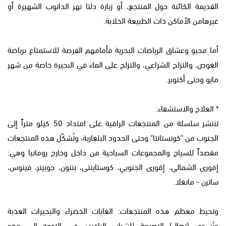
القديمة الكائنة حول المنتجع، أو زيارة دلتا نهر الدانوب الشهيرة أو
غيرهامن الأماكن ذات الطبيعة الخلابة.
أما محبو وعشاق الرياضات البحرية فأمامهم الفرصة للاستمتاع برياضة
الغوص، والتزلج الشراعي، والتزلج على الماء في البحيرة خاصة من شهر
مايو وحتى أكتوبر.
* العلاج والاستشفاء:
تنتشر سلسلة من المنتجعات الراقية على امتداد 50 كيلو متراً إلى
الجنوب من "كونستانتا" وحتى الحدود البلغارية، وتُشكّل هذه المنتجعات
مقصداً للسياح والمجموعات السياحية من داخل وخارج رومانيا وهي:
إقورى الشمالي، إقورى الجنوبي، كوستاينتى، بنتون، جوبيتر، فينوس،
ساترن - مانغلا.
وتحيط معظم هذه المنتجعات: الغابات الخضراء والبحيرات العذبة
ويُسدي (نضال) النصيحة للشباب الراغبين في التوجه إلى هذه