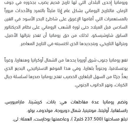
ورومانيا إحدى البلدان التي لها تاريخ قديم يضرب بجذوره في جوف
الزمان، فالتاريخ الروماني بشكل عام إِرثا مليئاً بالتمرد والأحداث مروراً
بالمستعمرات التي أقامها الإغريق على شاطئ البحر الأسود في القرن
السادس قبل الميلاد حتى ثورة الشعب الروماني على نظام الديكتاتور
السابق شاوشيسكو، لذلك من حق رومانيا أن تفخر بتراثها الأصيل،
وبتراثها التاريخي، وبتجديدها الذي اكتسبته في التاريخ المعاصر.
تقع رومانيا جنوب شرق أوروبا يحدها من الشمال أوكرانيا وهنغاريا، وغرباً
يوغسلافيا، وجنوباً بلغاريا، وفي هذا الموقع الاستراتيجي البديع الذي
يعدُّ جزءًا من السهل البلغاري الخصيب تفتح رومانيا صدرها لسلسلة جبال
الكربات، ونهر الدانوب الجنوبي.
وتضم رومانيا عدة مقاطعات هي: بانات، كريشينا، ماراميورس،
رانسلفانيا، أوليتنا، مونتينيا، شمال دوبروجة، مولدوف، بولو.
تبلغ مساحتها (237.500 كلم2 )، وعاصمتها بوخارست، العملة: لى.