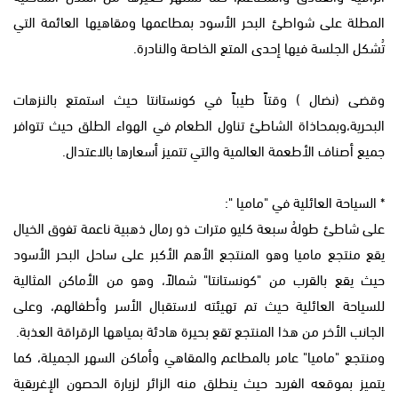
المطلة على شواطئ البحر الأسود بمطاعمها ومقاهيها العائمة التي
تُشكل الجلسة فيها إحدى المتع الخاصة والنادرة.
وقضى (نضال ) وقتاً طيباً في كونستانتا حيث استمتع بالنزهات
البحرية،وبمحاذاة الشاطئ تناول الطعام في الهواء الطلق حيث تتوافر
جميع أصناف الأطعمة العالمية والتي تتميز أسعارها بالاعتدال.
* السياحة العائلية في "ماميا ":
على شاطئ طولهُ سبعة كليو مترات ذو رمال ذهبية ناعمة تفوق الخيال
يقع منتجع ماميا وهو المنتجع الأهم الأكبر على ساحل البحر الأسود
حيث يقع بالقرب من "كونستانتا" شمالاً، وهو من الأماكن المثالية
للسياحة العائلية حيث تم تهيئته لاستقبال الأسر وأطفالهم، وعلى
الجانب الأخر من هذا المنتجع تقع بحيرة هادئة بمياهها الرقراقة العذبة.
ومنتجع "ماميا" عامر بالمطاعم والمقاهي وأماكن السهر الجميلة، كما
يتميز بموقعه الفريد حيث ينطلق منه الزائر لزيارة الحصون الإغريقية