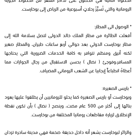
الرومانية والتي تُسيِّرُ رحلاتٍ أسبوعية من الرياض إلى بوخارست.
* الوصول الى المطار:
أقعلت الطائرة من مطار الملك خالد الدولى لتصل بسلامة الله إلى
مطار بوخارست الدولي بعد حوالي أربع ساعات طيران، والمطار صغير
لكنه أنيق ومنظم تتوافر به كافة الخدمات الضرورية التي يحتاجها
المسافر،وفوجئ ( نضال ) بحسن الاستقبال من رجال الجوازات مما
أعطاهُ انطباعاً إيجابيا عن الشعب الروماني المضياف.
* باريس الصغيرة:
وبوخارست أو باريس الصغيرة كما يحلو للرومانيين أن يطلقوا عليها يعود
بنائها إلى أكثر من 500 عام مضت، وينصح ( نضال ) بأن تكون نقطة
الإنطلاق لزيارة مقاطعات رومانيا المختلفة من بوخارست.
والزائر لبوخارست يشعر أنه داخل حديقة ضخمة فهي مدينة ساحرة تزدان