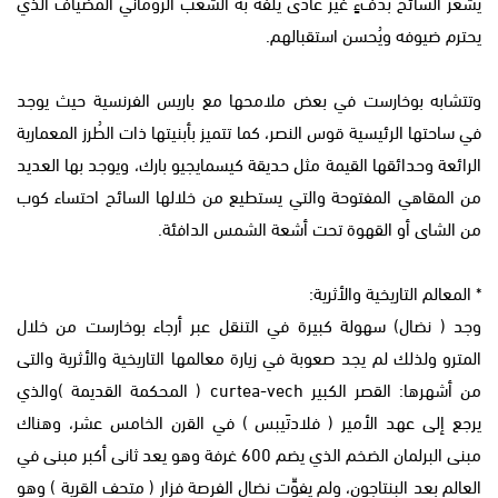
يشعر السائح بدفءٍ غير عادى يلفهُ به الشعب الروماني المضياف الذي
يحترم ضيوفه ويُحسن استقبالهم.
وتتشابه بوخارست في بعض ملامحها مع باريس الفرنسية حيث يوجد
في ساحتها الرئيسية قوس النصر، كما تتميز بأبنيتها ذات الطُرز المعمارية
الرائعة وحدائقها القيمة مثل حديقة كيسمايجيو بارك، ويوجد بها العديد
من المقاهي المفتوحة والتي يستطيع من خلالها السائح احتساء كوب
من الشاى أو القهوة تحت أشعة الشمس الدافئة.
* المعالم التاريخية والأثرية:
وجد ( نضال) سهولة كبيرة في التنقل عبر أرجاء بوخارست من خلال
المترو ولذلك لم يجد صعوبة في زيارة معالمها التاريخية والأثرية والتى
من أشهرها: القصر الكبير curtea-vech ( المحكمة القديمة )والذي
يرجع إلى عهد الأمير ( فلادتَيبس ) في القرن الخامس عشر، وهناك
مبنى البرلمان الضخم الذي يضم 600 غرفة وهو يعد ثانى أكبر مبنى في
العالم بعد البنتاجون، ولم يفوِّت نضال الفرصة فزار ( متحف القرية ) وهو