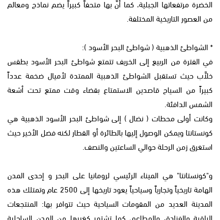
الخضرة مرتفعاتها الجبلية، كما أنَّ بها متحفاً كبيراً يضم نماذج ومعالم
من العصور التاريخية المختلفة.
* الشواطئ الذهبية ( شواطئ البحر الأسود ):
في الفترة من الربيع إلى الخريف تتمتع شواطئ البحر الأسود بطقس
خلاَّب حيث تستقبل الشواطئ الذهبية الممتدة لأميال ضخمة عدداً
كبيراً من السياح قاصدين الاستمتاع بقضاء وقت ممتع تحت أشعة
الشمس الدافئة.
وكانت أولى محطات ( نضال ) إلى شواطئ البحر الأسود الذهبية هي
كونستانتا ويمكن الوصول إليها بالطائرة أو القطار لكنه فضل الأخير حيث
استغرق زمن الرحلة حوالي الساعتين والنصف.
و"كونستانتا" هي الميناء الرئيسي لرومانيا على البحر و إحدى المدن
الهامة تاريخياً وتجارياً وسياحياً يعود تاريخها إلى 2500 عام وتمتلك هذه
المدينة العديد من المقومات السياحية حيث تتوافر بها: المنتجعات
الراقية والفنادق والمطاعم، كما تشتهر كغيرها من المدن الساحلية