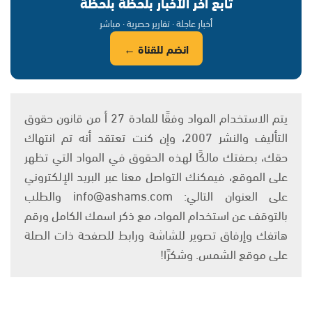
تابع آخر الأخبار بلحظة بلحظة
أخبار عاجلة · تقارير حصرية · مباشر
انضم للقناة ←
يتم الاستخدام المواد وفقًا للمادة 27 أ من قانون حقوق
التأليف والنشر 2007، وإن كنت تعتقد أنه تم انتهاك
حقك، بصفتك مالكًا لهذه الحقوق في المواد التي تظهر
على الموقع، فيمكنك التواصل معنا عبر البريد الإلكتروني
على العنوان التالي: info@ashams.com والطلب
بالتوقف عن استخدام المواد، مع ذكر اسمك الكامل ورقم
هاتفك وإرفاق تصوير للشاشة ورابط للصفحة ذات الصلة
على موقع الشمس. وشكرًا!