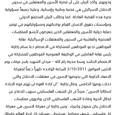
وذويهم. وأكد البيان على أن قضية الأسرى والمعتقلين في سجون
الاحتلال الاسرائيلي هي قضية وطنية وإنسانية، وعلينا جميعاً مسؤولية
نصرة هذه القضية العادلة. كما وطالب البيان المجتمع الدولي
ومؤسسات حقوق الانسان القيام بواجباتهم ومسؤولياتهم في توفير
حماية دولية للأسرى والمعتقلين الذين يتعرضون لأبشع الممارسات
العنصرية والفاشية في السجون والمعتقلات الإسرائيلية. نقابة
الموظفين تدعو الموظفين للمشاركة في الاعتصام دعا بسام زكارنة
رئيس نقابة العاملين في الوظيفة العمومية الموظفين للمشاركة في
الاعتصام الحاشد وسط مدينة رام الله – ميدان الشهيد ياسر عرفات يوم
الاثنين الموافق 3/10/2011 الساعة الواحدة ظهراً دعماً لمعركة
الامعاء الخاوية التي يخوضها الاسرى في معتقلات الاحتلال والتي
دخلت يومها الخامس. وقال زكارنة :"ان ارادة القوة لن تهزم قوة الارادة
لابطالنا الاسرى"، مبيناً ان كل الشعب الفلسطيني سيهب للدفاع عن
ابطال الحرية وقادة الشعب الفلسطيني الذي يواجهون ممارسات
الاحتلال يكل شموخ وكبرياء . وبين زكارنة ان معركة الاسرى هي معركة
كل فلسطيني شريف ومناضل وستحظى بمساند كل احرار العالم وابطال