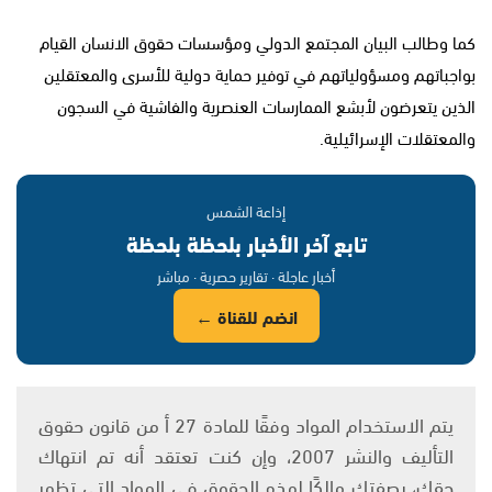
كما وطالب البيان المجتمع الدولي ومؤسسات حقوق الانسان القيام
بواجباتهم ومسؤولياتهم في توفير حماية دولية للأسرى والمعتقلين
الذين يتعرضون لأبشع الممارسات العنصرية والفاشية في السجون
والمعتقلات الإسرائيلية.
إذاعة الشمس
تابع آخر الأخبار بلحظة بلحظة
أخبار عاجلة · تقارير حصرية · مباشر
انضم للقناة ←
يتم الاستخدام المواد وفقًا للمادة 27 أ من قانون حقوق
التأليف والنشر 2007، وإن كنت تعتقد أنه تم انتهاك
حقك، بصفتك مالكًا لهذه الحقوق في المواد التي تظهر