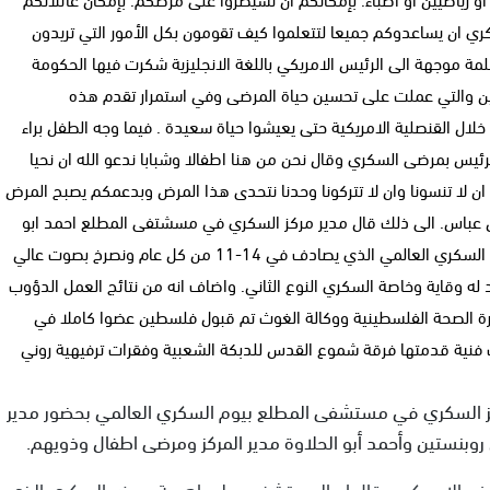
ري ان يساعدوكم جميعا لتتعلموا كيف تقومون بكل الأمور التي تريدون
كلمة موجهة الى الرئيس الامريكي باللغة الانجليزية شكرت فيها الحكومة
 والتي عملت على تحسين حياة المرضى وفي استمرار تقدم هذه
ضى البالغ عددهم 5 الاف مريض من خلال القنصلية الامريكية حتى يعيشوا حياة سعيدة . فيما وجه الطفل براء
ئيس بمرضى السكري وقال نحن من هنا اطفالا وشبابا ندعو الله ان نحيا
 ان لا تنسونا وان لا تتركونا وحدنا نتحدى هذا المرض وبدعمكم يصبح المرض
يس عباس. الى ذلك قال مدير مركز السكري في مسشتفى المطلع احمد ابو
الحلاوة ان هذا الاحتقال اقيم في نطاق احتفال فلسطين بيوم السكري العالمي الذي يصادف في 14-11 من كل عام ونصرخ بصوت عالي
 له وقاية وخاصة السكري النوع الثاني. واضاف انه من نتائج العمل الدؤوب
رة الصحة الفلسطينية ووكالة الغوث تم قبول فلسطين عضوا كاملا في
ات فنية قدمتها فرقة شموع القدس للدبكة الشعبية وفقرات ترفيهية روني
ز السكري في مستشفى المطلع بيوم السكري العالمي بحضور مدير
روبنستين وأحمد أبو الحلاوة مدير المركز ومرضى اطفال وذويهم.
فد الامريكي وقال ان المستشفى يولي اهمية بمرض السكري الذي