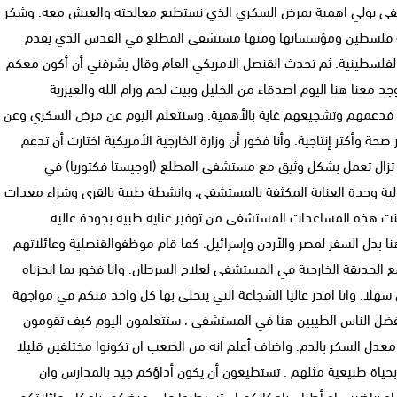
شفى يولي اهمية بمرض السكري الذي نستطيع معالجته والعيش معه. وشكر
ولة فلسطين ومؤسساتها ومنها مستشفى المطلع في القدس الذي يقدم
فلسطينية. ثم تحدث القنصل الامريكي العام وقال يشرفني أن أكون معكم
د معنا هنا اليوم اصدقاء من الخليل وبيت لحم ورام الله والعيزرية
ضور فدعمهم وتشجيعهم غاية بالأهمية. وسنتعلم اليوم عن مرض السكري وعن
 وأكثر إنتاجية. وأنا فخور أن وزارة الخارجية الأمريكية اختارت أن تدعم
ا تزال تعمل بشكل وثيق مع مستشفى المطلع (اوجيستا فكتوريا) في
ولية وحدة العناية المكثفة بالمستشفى، وانشطة طبية بالقرى وشراء معدات
نت هذه المساعدات المستشفى من توفير عناية طبية بجودة عالية
بدل السفر لمصر والأردن وإسرائيل. كما قام موظفوالقنصلية وعائلاتهم
 الحديقة الخارجية في المستشفى لعلاج السرطان. وانا فخور بما انجزناه
لا. وانا اقدر عاليا الشجاعة التي يتحلى بها كل واحد منكم في مواجهة
بفضل الناس الطيبين هنا في المستشفى ، ستتعلمون اليوم كيف تقومون
ة معدل السكر بالدم. واضاف أعلم انه من الصعب ان تكونوا مختلفين قليلا
 بحياة طبيعية مثلهم . تستطيعون أن يكون أداؤكم جيد بالمدارس وان
او رياضيين او أطباء. بإمكانكم ان تسيطروا على مرضكم. بإمكان عائلاتكم