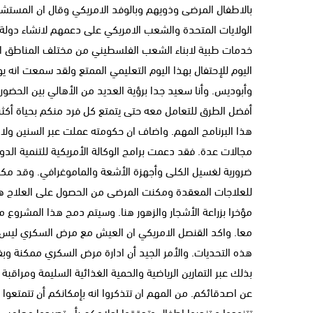
بالاطفال المرضى وذويهم وبالوفد الامريكي وقال ان المست
الولايات المتحدة والشعب الامريكي على دعمهم لانشاء د
خدمات طبية لابناء الشعب الفلسطيني من مختلف المناطق ال
اليوم للإحتفال بهذا اليوم التعليمي الممتع ولقد سمعت انه يوج
وأبوديس. وأنا سعيد جدا برؤية العديد من الأهالي بين الح
أفضل الطرق للتعامل معه حتى يتمتع كل فرد منكم بحياة أكثر صحة
هذا البرنامج المهم. واضاف ان حكومته عملت عبر السنين ول
مجالات عدة. فقد دعمت برامج الوكالة الأمريكية للتنمية الد
ضرورية لغسيل الكلى وأجهزة الأشعة والماموغرافي. وقد مك
للعلاجات المعقدة ومكنت المرضى من الحصول على العلاج هنا 
مؤخرا بزراعة الأشجار والزهور هنا. وسيتم دمج هذا المشروع مع
معا. واكد القنصل الامريكي ان العيش مع مرض السكري ليس سه
هذه التحديات. والأمر الجيد أن ادارة مرض السكري ممكنة و
بذلك عبر التمارين الرياضية والحمية الغذائية السليمة ومراقب
عن اصدقائكم. من المهم ان تتذكروا انه بإمكانكم أن تتمتعوا
تتزوجوا و تنجبوا اطفال وتحققوا احلامكم بأن تصبحوا معلمين 