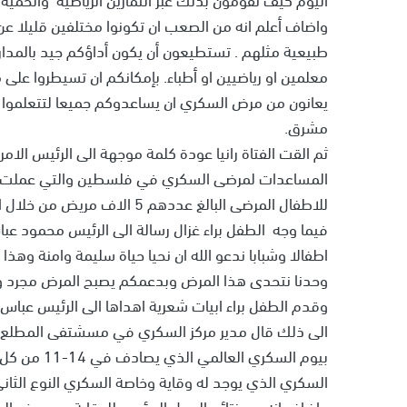
واضاف أعلم انه من الصعب ان تكونوا مختلفين قليلا عن ا
طبيعية مثلهم . تستطيعون أن يكون أداؤكم جيد بالمدارس
معلمين او رياضيين او أطباء. بإمكانكم ان تسيطروا على 
يعانون من مرض السكري ان يساعدوكم جميعا لتتعلموا ك
مشرق.
ثم القت الفتاة رانيا عودة كلمة موجهة الى الرئيس الام
المساعدات لمرضى السكري في فلسطين والتي عملت ع
للاطفال المرضى البالغ عددهم 5 الاف مريض من خلال القنصلية الامريكية حتى يعيشوا حياة سعيدة .
فيما وجه الطفل براء غزال رسالة الى الرئيس محمود ع
اطفالا وشبابا ندعو الله ان نحيا حياة سليمة وامنة وهذا ل
وحدنا نتحدى هذا المرض وبدعمكم يصبح المرض مجرد و
وقدم الطفل براء ابيات شعرية اهداها الى الرئيس عباس.
الى ذلك قال مدير مركز السكري في مسشتفى المطلع اح
بيوم السكري
السكري الذي يوجد له وقاية وخاصة السكري النوع الثاني
واضاف انه من نتائج العمل الدؤوب للوقاية من مرض ال