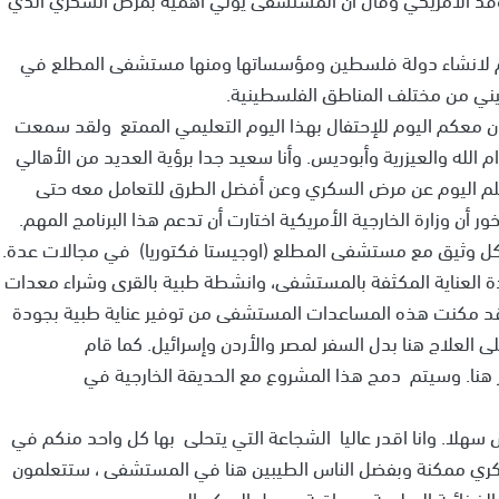
م لانشاء دولة فلسطين ومؤسساتها ومنها مستشفى المطلع في
ني من مختلف المناطق الفلسطينية.
 معكم اليوم للإحتفال بهذا اليوم التعليمي الممتع ولقد سمعت
م الله والعيزرية وأبوديس. وأنا سعيد جدا برؤية العديد من الأهالي
لم اليوم عن مرض السكري وعن أفضل الطرق للتعامل معه حتى
ور أن وزارة الخارجية الأمريكية اختارت أن تدعم هذا البرنامج المهم.
شكل وثيق مع مستشفى المطلع (اوجيستا فكتوريا) في مجالات عدة.
حدة العناية المكثفة بالمستشفى، وانشطة طبية بالقرى وشراء معدات
قد مكنت هذه المساعدات المستشفى من توفير عناية طبية بجودة
العلاج هنا بدل السفر لمصر والأردن وإسرائيل. كما قام
ر هنا. وسيتم دمج هذا المشروع مع الحديقة الخارجية في
هلا. وانا اقدر عاليا الشجاعة التي يتحلى بها كل واحد منكم في
لسكري ممكنة وبفضل الناس الطيبين هنا في المستشفى ، ستتعلمون
 الغذائية السليمة ومراقبة معدل السكر بالدم.