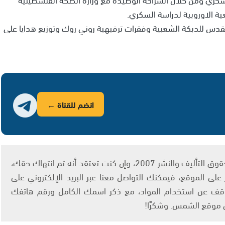
 الاوروبية لدراسة السكري.
قدس للدبكة الشعبية وفقرات ترفيهية روني روك وتوزيع هدايا على
انضم للقناة ←
يتم الاستخدام المواد وفقًا للمادة 27 أ من قانون حقوق التأليف والنشر 2007، وإن كنت تعتقد أنه تم انتهاك حقك،
لى الموقع، فيمكنك التواصل معنا عبر البريد الإلكتروني على
info@ashams.c والطلب بالتوقف عن استخدام المواد، مع ذكر اسمك الكامل ورقم هاتفك
ى موقع الشمس. وشكرًا!