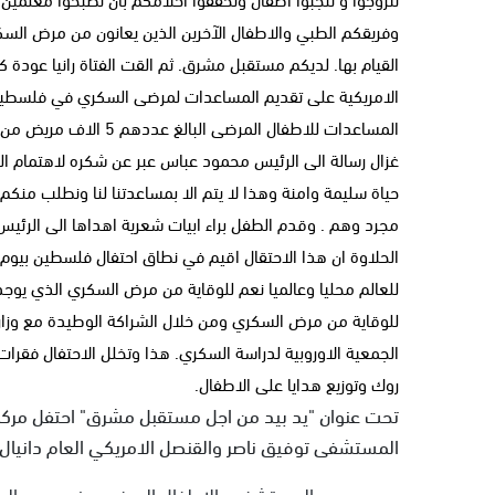
وفريقكم الطبي والاطفال الآخرين الذين يعانون من مرض السك
القيام بها. لديكم مستقبل مشرق. ثم القت الفتاة رانيا عودة 
الامريكية على تقديم المساعدات لمرضى السكري في فلسطين
المساعدات للاطفال المر
غزال رسالة الى الرئيس محمود عباس عبر عن شكره لاهتمام الر
حياة سليمة وامنة وهذا لا يتم الا بمساعدتنا لنا ونطلب منكم
مجرد وهم . وقدم الطفل براء ابيات شعرية اهداها الى الرئ
للعالم محليا وعالميا نعم للوقاية من مرض السكري الذي يوجد
للوقاية من مرض السكري ومن خلال الشراكة الوطيدة مع وزا
الجمعية الاوروبية لدراسة السكري. هذا وتخلل الاحتفال فقر
روك وتوزيع هدايا على الاطفال.
تحت عنوان "يد بيد من اجل مستقبل مشرق" احتفل مرك
المستشفى توفيق ناصر والقنصل الامريكي العام دانيال 
ورحب مدير المستشفى بالاطفال المرضى وذويهم وبالو