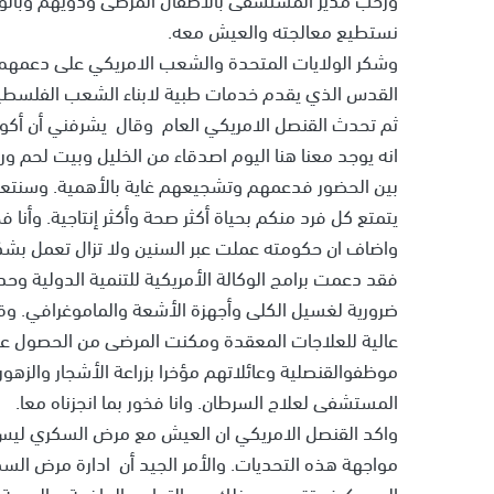
نستطيع معالجته والعيش معه.
وشكر الولايات المتحدة والشعب الامريكي على دعمه
القدس الذي يقدم خدمات طبية لابناء الشعب الفلسطي
ثم تحدث القنصل الامريكي العام وقال يشرفني أن أكون
انه يوجد معنا هنا اليوم اصدقاء من الخليل وبيت لحم ورا
بين الحضور فدعمهم وتشجيعهم غاية بالأهمية. وسنتع
يتمتع كل فرد منكم بحياة أكثر صحة وأكثر إنتاجية. وأنا فخ
واضاف ان حكومته عملت عبر السنين ولا تزال تعمل ب
فقد دعمت برامج الوكالة الأمريكية للتنمية الدولية و
ضرورية لغسيل الكلى وأجهزة الأشعة والماموغرافي. و
عالية للعلاجات المعقدة ومكنت المرضى من الحصول على 
موظفوالقنصلية وعائلاتهم مؤخرا بزراعة الأشجار والزهو
المستشفى لعلاج السرطان. وانا فخور بما انجزناه معا.
واكد القنصل الامريكي ان العيش مع مرض السكري ليس س
مواجهة هذه التحديات. والأمر الجيد أن ادارة مرض ا
اليوم كيف تقومون بذلك عبر التمارين الرياضية والحمية