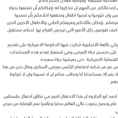
صدقائكم. من المهم ان تتذكروا انه بإمكانكم أن تتمتعوا بحياة
 وان تتزوجوا و تنجبوا اطفال وتحققوا احلامكم بأن تصبحوا
مرضكم. بإمكان عائلاتكم وفريقكم الطبي والاطفال الآخرين الذين
يف تقومون بكل الأمور التي تريدون القيام بها. لديكم مستقبل
ريكي باللغة الانجليزية شكرت فيها الحكومة الامريكية على تقديم
لى تحسين حياة المرضى وفي استمرار تقدم هذه المساعدات
باس عبر عن شكره لاهتمام الرئيس بمرضى السكري وقال نحن من هنا
ا يتم الا بمساعدتنا لنا ونطلب منكم ان لا تنسونا وان لا تتركونا
هم .
مد ابو الحلاوة ان هذا الاحتقال اقيم في نطاق احتفال فلسطين
 العالمي الذي يصادف في 14-11 من كل عام ونصرخ بصوت عالي للعالم محليا وعالميا نعم للوقاية من مرض
.
سكري ومن خلال الشراكة الوطيدة مع وزارة الصحة الفلسطينية