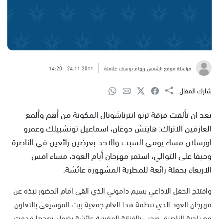
مراسلة موقع الشمس ريهام يوسف عثاملة
24.11.2011
14:20
شارك المقال
بعد ان تألقت فرقة تريو انترناشونال المكونة من أهم وألمع
العازفين الاتراك: هايتش دوغان، اسماعيل تونشبيلك وعمرو
اورسلان مساء يومي السبت والاحد بعرضين رائعين في الناصرة
وحيفا على التوالي، استمر مهرجان أيام العود، مساء امس
الاربعاء بحفلة رائعة للمطربة المشهورة عائشة.
وافتتح الحفل الاذاعي بسيم داموني الذي القى امام الحضور نبذه عن
مهرجان العود الذي تنظمة هذا العام جمعية بيت الموسيقى بالتعاون
مع بلدية الناصرة، ورحب بالفنانة المغربية عائشة رضوان بعدها قدمت