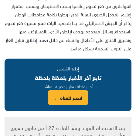
المواطنون من كفر قدوم إعلاميا بسبب الاستيطان وبسبب استمرار
إغلاق المدخل الحيوي للقرية الذي يربطها بكافة محافظات الوطن.
يذكر أن الجيش الاسرائيلي قد بدا بتصعيد آليات قمع مسيرة كفر قدوم
باستخدام وسائل متعددة تهدف لإلحاق الأذى بالمشاركين فيها
وتضييق الخناق على الأطفال والنساء من خلال تعمد إطلاق قنابل الغاز
على البيوت السكنية بشكل مباشر.
إذاعة الشمس
تابع آخر الأخبار بلحظة بلحظة
أخبار عاجلة · تقارير حصرية · مباشر
انضم للقناة ←
يتم الاستخدام المواد وفقًا للمادة 27 أ من قانون حقوق
التأليف والنشر 2007، وإن كنت تعتقد أنه تم انتهاك