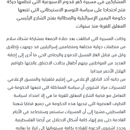
المشاركين في مسيرة كفر قدوم الأسبوعية التي تنظمها حركة
فتح احتجاجا على سياسة التوسع الاستيطاني التي تتبعها
حكومة اليمين الإسرائيلية والمطالبة بفتح الشارع الرئيسي
المغلق للقرية منذ سنوات.
وكانت المسيرة التي انطلقت بعد صلاة الجمعة بمشاركة نشطاء سلام
من منظمات دولية مختلفة ومتضامنين إسرائيليين قد جوبهت بإطلاق
وابل من قنابل الغاز المسيل للدموع والرصاص الحي ما أدى إلى إصابة
العديد من المواطنين بينهم أطفال بحالات الاختناق عالجتها طواقم
الهلال الأحمر ميدانيا.
من جانبه أكد الناطق الإعلامي في إقليم قلقيلية والمنسق الإعلامي
للمسيرات مراد اشتيوي أن سياسة المماطلة التي تتبعها الحكومة في
التعامل مع قضية الشارع المغلق للقرية ما هي إلا امتداد لسياسة
التطرف العنصرية التي تبديها هذه الحكومة في جميع قضايا شعبنا
الفلسطيني،مشيرا إلى أن المسيرات ستستمر وستتصاعد في الأيام
القادمة حتى يتم إنهاء كافة أشكال الاحتلال عن أرضنا الفلسطينية.
وجدد اشتيوي الدعوة للقيادة بكافة مستوياتها إلى إبراز ما يعانيه