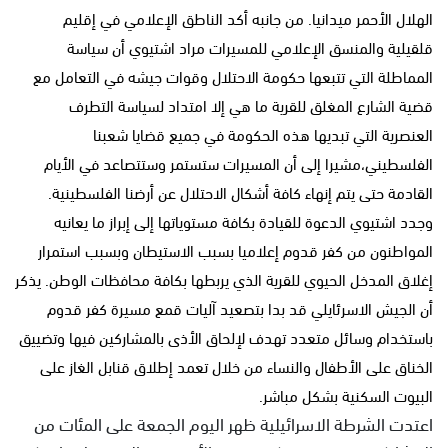
الهلال الأحمر ميدانيا. من جانبه أكد الناطق الإعلامي في إقليم
قلقيلية والمنسق الإعلامي للمسيرات مراد اشتيوي أن سياسة
المماطلة التي تتبعها حكومة الاحتلال وقوات جيشه في التعامل مع
قضية الشارع المغلق للقرية ما هي إلا امتداد لسياسة التطرف
العنصرية التي تبديها هذه الحكومة في جميع قضايا شعبنا
الفلسطيني،مشيرا إلى أن المسيرات ستستمر وستتصاعد في الأيام
القادمة حتى يتم إنهاء كافة أشكال الاحتلال عن أرضنا الفلسطينية.
وجدد اشتيوي الدعوة للقيادة بكافة مستوياتها إلى إبراز ما يعانيه
المواطنون من كفر قدوم إعلاميا بسبب الاستيطان وبسبب استمرار
إغلاق المدخل الحيوي للقرية الذي يربطها بكافة محافظات الوطن. يذكر
أن الجيش الاسرئايلي قد بدا بتصعيد آليات قمع مسيرة كفر قدوم
باستخدام وسائل متعدد تهدف لإلحاق الأذى بالمشاركين فيها وتضييق
الخناق على الأطفال والنساء من خلال تعمد إطلاق قنابل الغاز على
البيوت السكنية بشكل مباشر.
اعتدت الشرطة الاسرائيلية ظهر اليوم الجمعة على المئات من