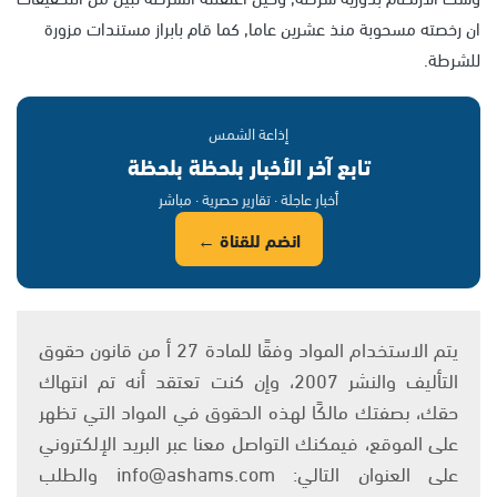
ان رخصته مسحوبة منذ عشرين عاما, كما قام بابراز مستندات مزورة
للشرطة.
إذاعة الشمس
تابع آخر الأخبار بلحظة بلحظة
أخبار عاجلة · تقارير حصرية · مباشر
انضم للقناة ←
يتم الاستخدام المواد وفقًا للمادة 27 أ من قانون حقوق
التأليف والنشر 2007، وإن كنت تعتقد أنه تم انتهاك
حقك، بصفتك مالكًا لهذه الحقوق في المواد التي تظهر
على الموقع، فيمكنك التواصل معنا عبر البريد الإلكتروني
على العنوان التالي: info@ashams.com والطلب