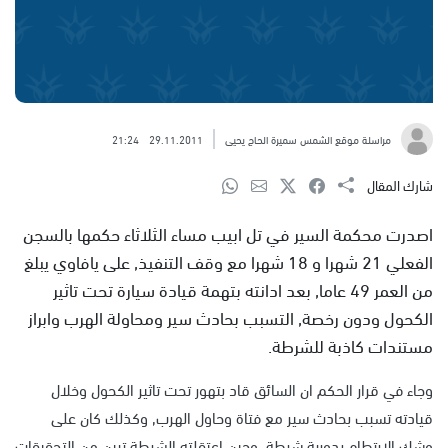
مراسلة موقع الشمس سميرة الحاج يحيى
29.11.2011
21:24
شارك المقال
اصدرت محكمة السير في تل ابيب مساء الثلاثاء حكمها بالسجن
الفعلي 21 شهرا و 18 شهرا مع وقف التنفيذ, على يافاوي يبلغ
من العمر 49 عاما, بعد ادانته بتهمة قيادة سيارة تحت تاثير
الكحول ودون رخصة, التسبب بحادث سير ومحاولة الهرب وابراز
مستندات كاذبة للشرطة.
وجاء في قرار الحكم ان السائق قاد بتهور تحت تاثير الكحول وخلال
قيادته تسبب بحادث سير مع فتاة وحاول الهرب, وكذلك كان على
وشك الارتطام بدورية شرطة, وحين اعتقلته الشرطة تبين من التحقيقات