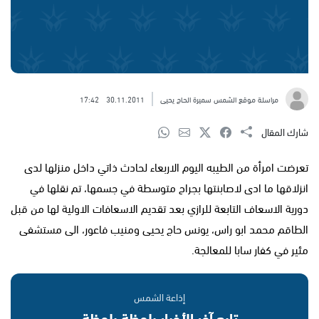
مراسلة موقع الشمس سميرة الحاج يحيى
30.11.2011
17:42
شارك المقال
تعرضت امرأة من الطيبه اليوم الاربعاء لحادث ذاتي داخل منزلها لدى
انزلاقها ما ادى لاصابنتها بجراح متوسطة في جسمها، تم نقلها في
دورية الاسعاف التابعة للرازي بعد تقديم الاسعافات الاولية لها من قبل
الطاقم محمد ابو راس، يونس حاج يحيى ومنيب فاعور، الى مستشفى
مئير في كفار سابا للمعالجة.‭‮
إذاعة الشمس
تابع آخر الأخبار بلحظة بلحظة