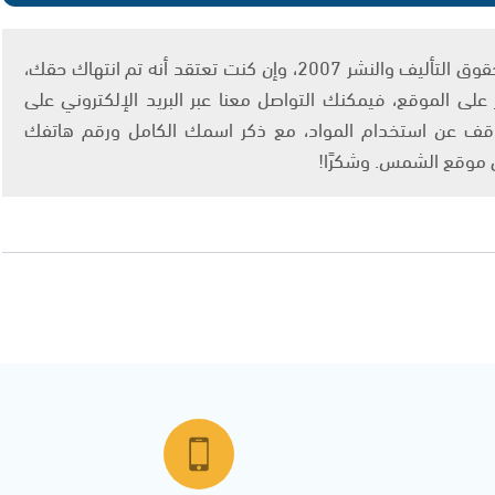
يتم الاستخدام المواد وفقًا للمادة 27 أ من قانون حقوق التأليف والنشر 2007، وإن كنت تعتقد أنه تم انتهاك حقك،
لى الموقع، فيمكنك التواصل معنا عبر البريد الإلكتروني على
info@ashams.c والطلب بالتوقف عن استخدام المواد، مع ذكر اسمك الكامل ورقم هاتفك
ى موقع الشمس. وشكرًا!