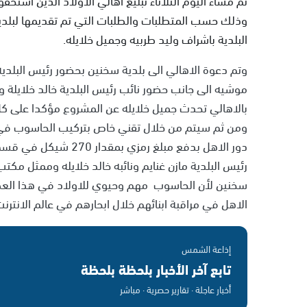
وذلك حسب المتطلبات والطلبات التي تم تقديمها لبلد
البلدية باشراف وليد طربيه وجميل خلايله.
وتم دعوة الاهالي الى بلدية سخنين بحضور رئيس البلد
موشيه الى جانب حضور نائب رئيس البلدية خالد خلايلة و
بالاهالي تحدث جميل خلايله عن المشروع مؤكدا على كل
ومن ثم سيتم من خلال تقني خاص بتركيب الحاسوب في ا
دور الاهل بدفع مبلغ رمزي بمقدار 270 شيكل في قسم الجباية في بلدية سخنين .
رئيس البلدية مازن غنايم ونائبه خالد خلايله وممثل م
سخنين لأن الحاسوب مهم وحيوي للاولاد في هذا العصر
الاهل في مراقبة ابنائهم خلال ابحارهم في عالم الانترنت
إذاعة الشمس
تابع آخر الأخبار بلحظة بلحظة
أخبار عاجلة · تقارير حصرية · مباشر