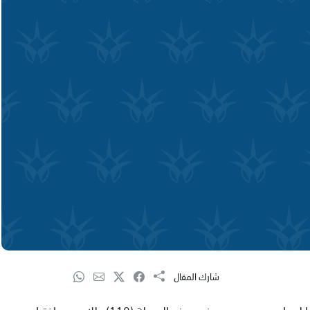
شارك المقال
تم مساء اليوم الثلاثاء تبليغ اهالي الاولاد الذين استحقوا لحواسيب وعددهم في هذه المرحلة (110) طلاب عن اختيارهم