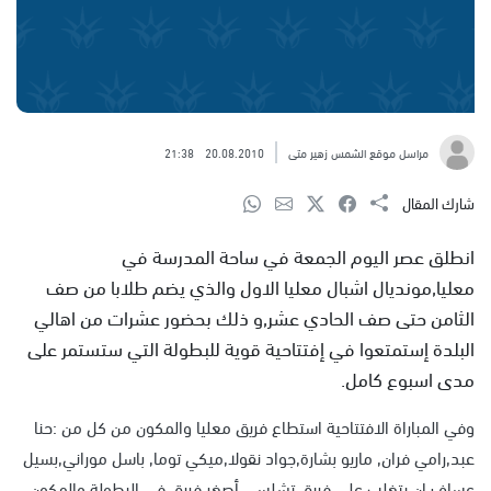
مراسل موقع الشمس زهير متى
20.08.2010
21:38
شارك المقال
انطلق عصر اليوم الجمعة في ساحة المدرسة في
معليا,مونديال اشبال معليا الاول والذي يضم طلابا من صف
الثامن حتى صف الحادي عشر,و ذلك بحضور عشرات من اهالي
البلدة إستمتعوا في إفتتاحية قوية للبطولة التي ستستمر على
مدى اسبوع كامل.
وفي المباراة الافتتاحية استطاع فريق معليا والمكون من كل من :حنا
عبد,رامي فران, ماريو بشارة,جواد نقولا,ميكي توما, باسل موراني,بسيل
عساف,ان يتغلب على فريق تشلسي أصغر فريق في البطولة والمكون