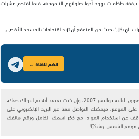
ارة الأقصى "أن نحو 40 مستوطناً برفقة حاخامات يهود أدوا صلواتهم التلمودية، فيما اقتحم عشرات
راب الهيكل"، حيث من المتوقع أن تزيد اقتحامات المسجد الأقصى.
انضم للقناة ←
يتم الاستخدام المواد وفقًا للمادة 27 أ من قانون حقوق التأليف والنشر 2007، وإن كنت تعتقد أنه تم انتهاك حقك،
لى الموقع، فيمكنك التواصل معنا عبر البريد الإلكتروني على
info@ashams.c والطلب بالتوقف عن استخدام المواد، مع ذكر اسمك الكامل ورقم هاتفك
ى موقع الشمس. وشكرًا!