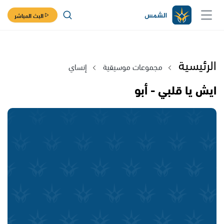
البث المباشر
الرئيسية
مجموعات موسيقية
إنساي
ايش يا قلبي - أبو