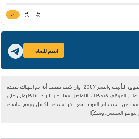
1×
15
15
انضم للقناة ←
يتم الاستخدام المواد وفقًا للمادة 27 أ من قانون حقوق التأليف والنشر 2007، وإن كنت تعتقد أنه تم انتهاك حقك،
لى الموقع، فيمكنك التواصل معنا عبر البريد الإلكتروني على
info@ashams.c والطلب بالتوقف عن استخدام المواد، مع ذكر اسمك الكامل ورقم هاتفك
ى موقع الشمس. وشكرًا!