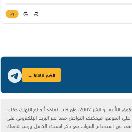
1×
15
15
انضم للقناة ←
يتم الاستخدام المواد وفقًا للمادة 27 أ من قانون حقوق التأليف والنشر 2007، وإن كنت تعتقد أنه تم انتهاك حقك،
لى الموقع، فيمكنك التواصل معنا عبر البريد الإلكتروني على
info@ashams.c والطلب بالتوقف عن استخدام المواد، مع ذكر اسمك الكامل ورقم هاتفك