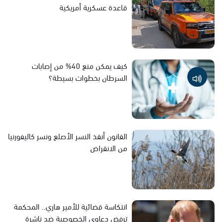
قاعدة عسكرية أمريكية
كيف يمكن منع 40% من إصابات
السرطان بخطوات بسيطة؟
القانون أنقذ النسر الأصلع ونسر كاليفورنيا
من الانقراض
انتكاسة قضائية للأمير هاري.. المحكمة
ترفض دعاوى الخصوصية ضد ناشرة