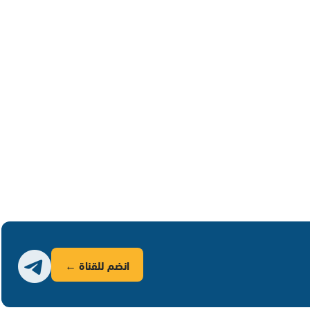
انضم للقناة ←