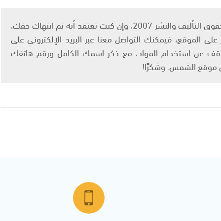
يتم الاستخدام المواد وفقًا للمادة 27 أ من قانون حقوق التأليف والنشر 2007، وإن كنت تعتقد أنه تم انتهاك حقك،
لى الموقع، فيمكنك التواصل معنا عبر البريد الإلكتروني على
info@ashams.c والطلب بالتوقف عن استخدام المواد، مع ذكر اسمك الكامل ورقم هاتفك
ى موقع الشمس. وشكرًا!