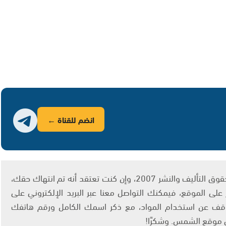
انضم للقناة ←
يتم الاستخدام المواد وفقًا للمادة 27 أ من قانون حقوق التأليف والنشر 2007، وإن كنت تعتقد أنه تم انتهاك حقك،
لى الموقع، فيمكنك التواصل معنا عبر البريد الإلكتروني على
info@ashams.c والطلب بالتوقف عن استخدام المواد، مع ذكر اسمك الكامل ورقم هاتفك
ى موقع الشمس. وشكرًا!