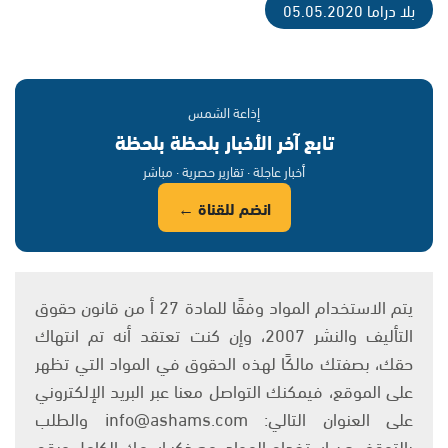
بلا دراما 05.05.2020
إذاعة الشمس
تابع آخر الأخبار بلحظة بلحظة
أخبار عاجلة · تقارير حصرية · مباشر
انضم للقناة ←
يتم الاستخدام المواد وفقًا للمادة 27 أ من قانون حقوق
التأليف والنشر 2007، وإن كنت تعتقد أنه تم انتهاك
حقك، بصفتك مالكًا لهذه الحقوق في المواد التي تظهر
على الموقع، فيمكنك التواصل معنا عبر البريد الإلكتروني
على العنوان التالي: info@ashams.com والطلب
بالتوقف عن استخدام المواد، مع ذكر اسمك الكامل ورقم