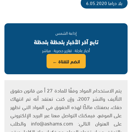
بلا دراما 6.05.2020
إذاعة الشمس
تابع آخر الأخبار بلحظة بلحظة
أخبار عاجلة · تقارير حصرية · مباشر
انضم للقناة ←
يتم الاستخدام المواد وفقًا للمادة 27 أ من قانون حقوق
التأليف والنشر 2007، وإن كنت تعتقد أنه تم انتهاك
حقك، بصفتك مالكًا لهذه الحقوق في المواد التي تظهر
على الموقع، فيمكنك التواصل معنا عبر البريد الإلكتروني
على العنوان التالي: info@ashams.com والطلب
بالتوقف عن استخدام المواد، مع ذكر اسمك الكامل ورقم