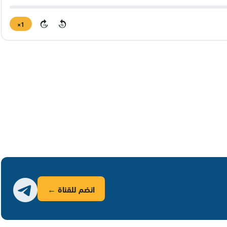
1×
15
15
انضم للقناة ←