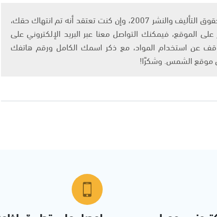
يتم الاستخدام المواد وفقًا للمادة 27 أ من قانون حقوق التأليف والنشر 2007، وإن كنت تعتقد أنه تم انتهاك حقك،
لى الموقع، فيمكنك التواصل معنا عبر البريد الإلكتروني على
info@ashams.c والطلب بالتوقف عن استخدام المواد، مع ذكر اسمك الكامل ورقم هاتفك
ى موقع الشمس. وشكرًا!
تروني يوميا
احصل على تطبيق اذاع