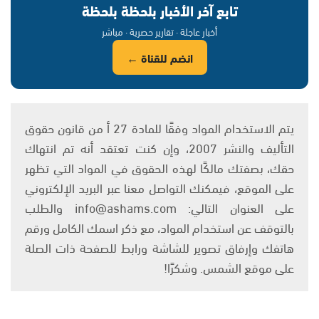
تابع آخر الأخبار بلحظة بلحظة
أخبار عاجلة · تقارير حصرية · مباشر
انضم للقناة ←
يتم الاستخدام المواد وفقًا للمادة 27 أ من قانون حقوق
التأليف والنشر 2007، وإن كنت تعتقد أنه تم انتهاك
حقك، بصفتك مالكًا لهذه الحقوق في المواد التي تظهر
على الموقع، فيمكنك التواصل معنا عبر البريد الإلكتروني
على العنوان التالي: info@ashams.com والطلب
بالتوقف عن استخدام المواد، مع ذكر اسمك الكامل ورقم
هاتفك وإرفاق تصوير للشاشة ورابط للصفحة ذات الصلة
على موقع الشمس. وشكرًا!