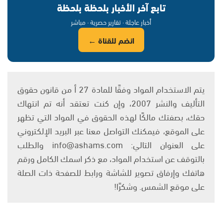
تابع آخر الأخبار بلحظة بلحظة
أخبار عاجلة · تقارير حصرية · مباشر
انضم للقناة ←
يتم الاستخدام المواد وفقًا للمادة 27 أ من قانون حقوق
التأليف والنشر 2007، وإن كنت تعتقد أنه تم انتهاك
حقك، بصفتك مالكًا لهذه الحقوق في المواد التي تظهر
على الموقع، فيمكنك التواصل معنا عبر البريد الإلكتروني
على العنوان التالي: info@ashams.com والطلب
بالتوقف عن استخدام المواد، مع ذكر اسمك الكامل ورقم
هاتفك وإرفاق تصوير للشاشة ورابط للصفحة ذات الصلة
على موقع الشمس. وشكرًا!