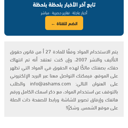
تابع آخر الأخبار بلحظة بلحظة
أخبار عاجلة · تقارير حصرية · مباشر
انضم للقناة ←
يتم الاستخدام المواد وفقًا للمادة 27 أ من قانون حقوق
التأليف والنشر 2007، وإن كنت تعتقد أنه تم انتهاك
حقك، بصفتك مالكًا لهذه الحقوق في المواد التي تظهر
على الموقع، فيمكنك التواصل معنا عبر البريد الإلكتروني
على العنوان التالي: info@ashams.com والطلب
بالتوقف عن استخدام المواد، مع ذكر اسمك الكامل ورقم
هاتفك وإرفاق تصوير للشاشة ورابط للصفحة ذات الصلة
على موقع الشمس. وشكرًا!