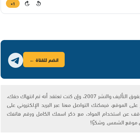
1×
15
15
انضم للقناة ←
يتم الاستخدام المواد وفقًا للمادة 27 أ من قانون حقوق التأليف والنشر 2007، وإن كنت تعتقد أنه تم انتهاك حقك،
لى الموقع، فيمكنك التواصل معنا عبر البريد الإلكتروني على
info@ashams.c والطلب بالتوقف عن استخدام المواد، مع ذكر اسمك الكامل ورقم هاتفك
ى موقع الشمس. وشكرًا!