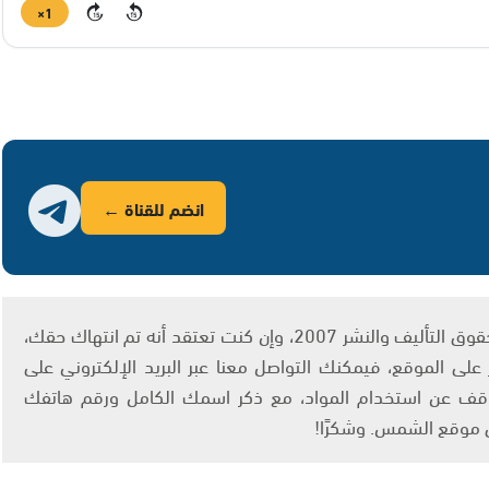
1×
15
15
انضم للقناة ←
يتم الاستخدام المواد وفقًا للمادة 27 أ من قانون حقوق التأليف والنشر 2007، وإن كنت تعتقد أنه تم انتهاك حقك،
لى الموقع، فيمكنك التواصل معنا عبر البريد الإلكتروني على
info@ashams.c والطلب بالتوقف عن استخدام المواد، مع ذكر اسمك الكامل ورقم هاتفك
ى موقع الشمس. وشكرًا!