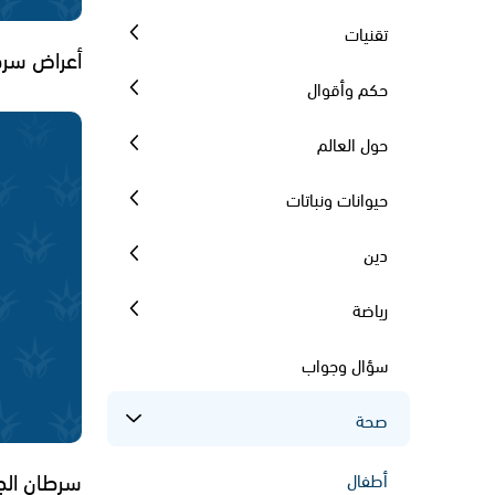
تقنيات
أعراض سرط
حكم وأقوال
حول العالم
حيوانات ونباتات
دين
رياضة
سؤال وجواب
صحة
سرطان الج
أطفال