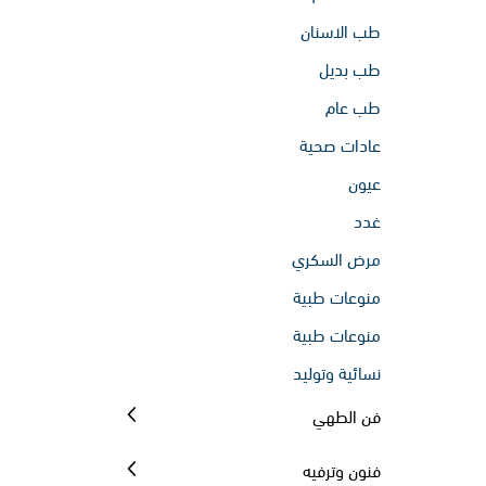
طب الاسنان
طب بديل
طب عام
عادات صحية
عيون
غدد
مرض السكري
منوعات طبية
منوعات طبية
نسائية وتوليد
فن الطهي
فنون وترفيه