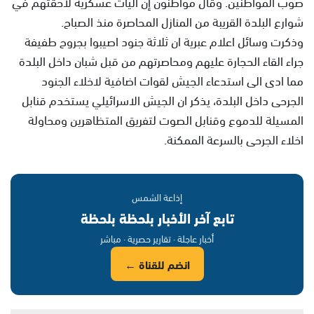
صوب المواطنين. وقال مواطنون إن آليات عسكرية لاحقتهم في
شوارع البلدة القريبة من المنازل المحاصرة منذ الصباح.
وذكرت وسائل اعلام عبرية ان ثلاثة جنود اصيبوا بجروح طفيفة
جراء القاء الحجارة عليهم ومحاصرتهم من قبل شبان داخل البلدة
مما ادى الى استدعاء الجيش لقوات اضافية لاخلاء الجنود
الجرحى داخل البلدة، يذكر ان الجيش الاسرائيلي يستخدم قنابل
المسيلة للدموع وقنابل الصوت لتفريق المتظاهرين ومحاولة
اخلاء الجرحى بالسرعة الممكنة.
إذاعة الشمس
تابع آخر الأخبار بلحظة بلحظة
أخبار عاجلة · تقارير حصرية · مباشر
انضم للقناة ←