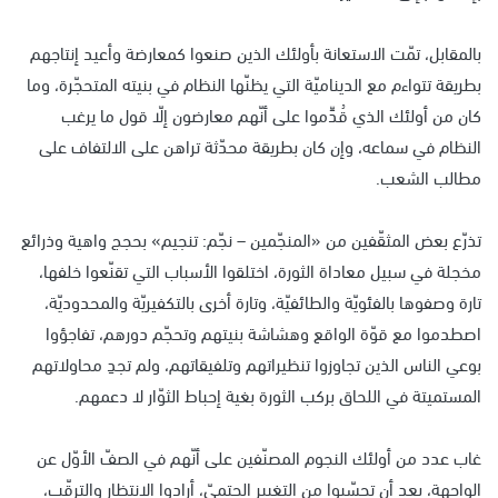
بالمقابل، تمّت الاستعانة بأولئك الذين صنعوا كمعارضة وأعيد إنتاجهم
بطريقة تتواءم مع الديناميّة التي يظنّها النظام في بنيته المتحجّرة، وما
كان من أولئك الذي قُدِّموا على أنّهم معارضون إلّا قول ما يرغب
النظام في سماعه، وإن كان بطريقة محدّثة تراهن على الالتفاف على
مطالب الشعب.
تذرّع بعض المثقّفين من «المنجّمين – نجّم: تنجيم» بحجج واهية وذرائع
مخجلة في سبيل معاداة الثورة، اختلقوا الأسباب التي تقنّعوا خلفها،
تارة وصفوها بالفئويّة والطائفيّة، وتارة أخرى بالتكفيريّة والمحدوديّة،
اصطدموا مع قوّة الواقع وهشاشة بنيتهم وتحجّم دورهم، تفاجؤوا
بوعي الناس الذين تجاوزوا تنظيراتهم وتلفيقاتهم، ولم تجدِ محاولاتهم
المستميتة في اللحاق بركب الثورة بغية إحباط الثوّار لا دعمهم.
غاب عدد من أولئك النجوم المصنّفين على أنّهم في الصفّ الأوّل عن
الواجهة، بعد أن تحسّبوا من التغيير الحتميّ، أرادوا الانتظار والترقّب،