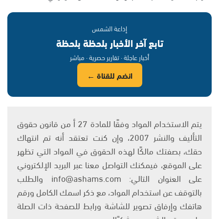
إذاعة الشمس
تابع آخر الأخبار بلحظة بلحظة
أخبار عاجلة · تقارير حصرية · مباشر
انضم للقناة ←
يتم الاستخدام المواد وفقًا للمادة 27 أ من قانون حقوق
التأليف والنشر 2007، وإن كنت تعتقد أنه تم انتهاك
حقك، بصفتك مالكًا لهذه الحقوق في المواد التي تظهر
على الموقع، فيمكنك التواصل معنا عبر البريد الإلكتروني
على العنوان التالي: info@ashams.com والطلب
بالتوقف عن استخدام المواد، مع ذكر اسمك الكامل ورقم
هاتفك وإرفاق تصوير للشاشة ورابط للصفحة ذات الصلة
على موقع الشمس. وشكرًا!