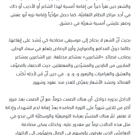
والشعر حين نقرأ خبراً عن إقامة أمسية لهذا الشاعر أو الأديب أو ذاك
في أحد مراكز النظام الثقافيّة، كما حصل مؤخّراً بإقامة نزيه أبو عفش
وصقر عليشي أمسية شعريّة في دمشق.
بحيث أنّ الشعر لا يحتاج إلى موسيقى مصاحبة كي يُنشد على إيقاعها،
طالما دويّ المدافع والصواريخ وأزيز الرصاص يلعلع في سماء الوطن،
يصاحب قصائد «الشاعرين» بمشاعر مختلفة، غير الشاعرين بمشاعر
الملايين من النازحين والمشرّدين والمعتقلين، حيث الاحتفاء بالتصوّف
والعشق والغراميات والزهور و، و، و.. في حين أنّ مَن لأجله تُكتَب
القصائد وتنشد الأشعار يتعرّض للغدر منذ عقود وشهور.
الداخل بدوره دواخل، أي هناك الصمت خوفاً، مع أنّ الصمت بعد مرور
أكثر من ثلاثين شهراً على الثورة الصامدة يعدّ إهانة لدم الشهداء وإدانة
لا تغتفر. ثمّ هناك المتستّر بعباءة التوفيقيّة والوسطيّة التي تبدو في
مثل هذه الحالات ترفاً غير مقدور عليه. وكذلك يمكن مصادفة
النعاميّين الذين يغرقون رؤوسهم في الرمال ويتهرّبون إلى الالتهاء