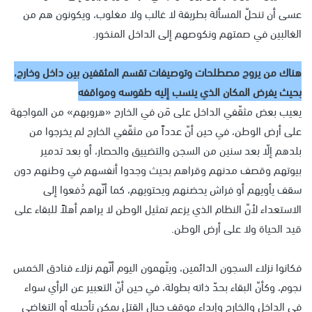
عسى أن تنحلّ المسألة بطريقة لا غالب ولا مغلوب، ويكونون هم من
الغالبين في صمتهم ونكوصهم إلى الداخل المنخور.
هناك من يروج مصطلحات وتوصيفات تقسم المثقفين بين داخل وخارج،
بحيث يفرض المكان الذي ينسب إليه طقوسه ومواقفه
يعيب بعض مثقّفي الداخل على مَن في الخارج «هروبهم» من المواجهة
على أرض الوطن، في حين أنّ عدداً من مثقّفي الخارج لم يخرجوا من
بلدهم إلّا بعد سنين من السجن والتضييق والحصار، أو بعد تدمير
بيوتهم وقصف مدنهم وقراهم بحيث وجدوا أنفسهم في وطنهم دون
سقف يأويهم أو فراش يحضنهم ويحتويهم، كما أنّهم دُفعوا إلى
الاستعداء لأنّ النظام الذي يزعم تمثيل الوطن لا يراهم أهلاً للبقاء على
قيد الحياة ولا على أرض الوطن.
فكانوا نزلاء السجون الدائمين، ويتّهمون اليوم أنّهم نزلاء فنادق الخمس
نجوم، وكأنّ البقاء بحدّ ذاته بطولة، في حين أنّ التعبير عن الرأي سواء
في الداخل والخارج وإبداء موقف حيال القتل يمكن تأجيله أو التغاضي