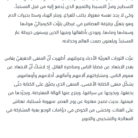
التسطيح وفخّ التبسيط والتمييع الذي يُدفع إليه من قبل المستبدّ،
وكي لا يجد نفسه معزولا يكتب للفراغ، وينثر الهباء وسط بحيرات الدم
وهو يتغزّل بزقزقة العصافير في غيطان يلوّث الكيميائيّ هواءها
وسماءها وماءها، ويودي بأطفالها وبنيها الذين يرسمون خريطة عار
المستبدّ ويلعنون صمت العالم وخذلانه.
عرّت الثورات العربيّة الأدباء وغربلتهم، أظهرت أنّ المنفى الحقيقيّ يقاس
بقدر الابتعاد عن قضايا الناس ومناصرة القاتل. إذ لاشكّ أنّ الابتعاد عن
هموم الناس، ومشاركتهم آلامهم وآمالهم، أحلامهم وأوهامهم،
يشكّل منفى الكتابة الأقسى، المنفى الذي يضيّق على الكتابة حتّى
يخنقها، ويخرجها عن سياقها، وينزع عنها الهالة المفترضة، ويجرّدها من
قيمتها، بحيث تصبح مغتربة عن روح العصر، منهوبة مُستلبة، تعتاش
على الفتات، وتخشى من الخوض في دوّامات الوجع بغية المشاركة في
المعالجة والتشخيص والتنوير.