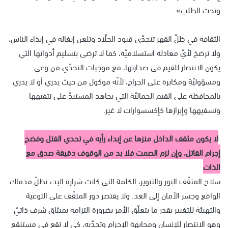
وتحت الطلب».
الثقافة في ظلّ القهر تتحدّى قيود الجلّاد وتلعن إيغاله في إيذاء الناس،
ولا ترضخ لأيّ معادلة استسلاميّة، كما لا ترضى بتسليم أدواتها التي
يكون الانتصار للقيم في صدارتها، مع موجبات التحدّي من وعي
ومسؤوليّة ومكابرة على الجراح، لأنّه موكول من حيث يدري أو لا يدري
بالمحافظة على القيم الجماليّة التي يجاهد المستبدّ على تتفيهها
وتسفيهها وإبرازها كإكسسوارات لا غير.
لا يكون مثقف الداخل منزها عن إبداء رأيه في تحدي القتل وفضح
إجرام القاتل، وإن لزم الصمت فلا بد من الوقوف دقيقة صدق مع
الذات
سلاح المثقّف النور والتنوير، الكلمة التي كانت شرارة البدء تظلّ مدماك
الواقع وجسر الأمان إلى الغد. ولا يقتصر دور المثقّف على التوعية
والتهيئة للتغيير بقدر ما يتعلّق الأمر بضرورة التزامه بميثاق شرف ذاتيّ
وهو الانتصار للإنسان ومجابهة الإجرام وتحدّيه، كي لا تقع في مستنقع