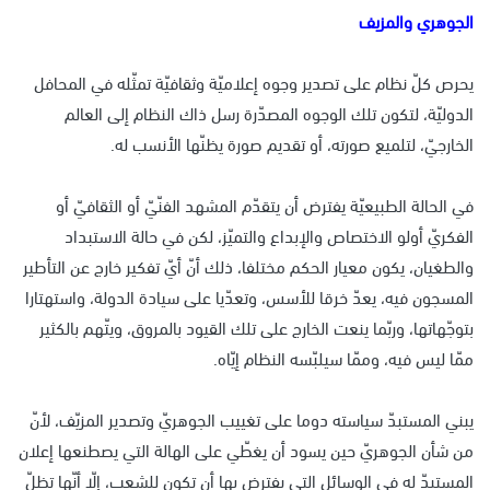
الجوهري والمزيف
يحرص كلّ نظام على تصدير وجوه إعلاميّة وثقافيّة تمثّله في المحافل
الدوليّة، لتكون تلك الوجوه المصدّرة رسل ذاك النظام إلى العالم
الخارجيّ، لتلميع صورته، أو تقديم صورة يظنّها الأنسب له.
في الحالة الطبيعيّة يفترض أن يتقدّم المشهد الفنّيّ أو الثقافيّ أو
الفكريّ أولو الاختصاص والإبداع والتميّز، لكن في حالة الاستبداد
والطغيان، يكون معيار الحكم مختلفا، ذلك أنّ أيّ تفكير خارج عن التأطير
المسجون فيه، يعدّ خرقا للأسس، وتعدّيا على سيادة الدولة، واستهتارا
بتوجّهاتها، وربّما ينعت الخارج على تلك القيود بالمروق، ويتّهم بالكثير
ممّا ليس فيه، وممّا سيلبّسه النظام إيّاه.
يبني المستبدّ سياسته دوما على تغييب الجوهريّ وتصدير المزيّف، لأنّ
من شأن الجوهريّ حين يسود أن يغطّي على الهالة التي يصطنعها إعلان
المستبدّ له في الوسائل التي يفترض بها أن تكون للشعب، إلّا أنّها تظلّ