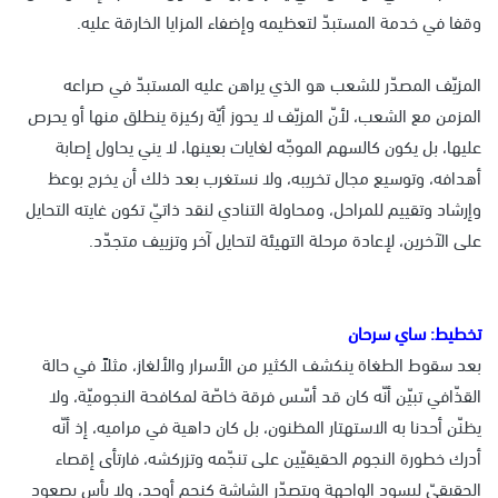
وقفا في خدمة المستبدّ لتعظيمه وإضفاء المزايا الخارقة عليه.
المزيّف المصدّر للشعب هو الذي يراهن عليه المستبدّ في صراعه
المزمن مع الشعب، لأنّ المزيّف لا يحوز أيّة ركيزة ينطلق منها أو يحرص
عليها، بل يكون كالسهم الموجّه لغايات بعينها، لا يني يحاول إصابة
أهدافه، وتوسيع مجال تخريبه، ولا نستغرب بعد ذلك أن يخرج بوعظ
وإرشاد وتقييم للمراحل، ومحاولة التنادي لنقد ذاتيّ تكون غايته التحايل
على الآخرين، لإعادة مرحلة التهيئة لتحايل آخر وتزييف متجدّد.
تخطيط: ساي سرحان
بعد سقوط الطغاة ينكشف الكثير من الأسرار والألغاز، مثلاً في حالة
القذّافي تبيّن أنّه كان قد أسّس فرقة خاصّة لمكافحة النجوميّة، ولا
يظنّن أحدنا به الاستهتار المظنون، بل كان داهية في مراميه، إذ أنّه
أدرك خطورة النجوم الحقيقيّين على تنجّمه وتزركشه، فارتأى إقصاء
الحقيقيّ ليسود الواجهة ويتصدّر الشاشة كنجم أوحد، ولا بأس بصعود