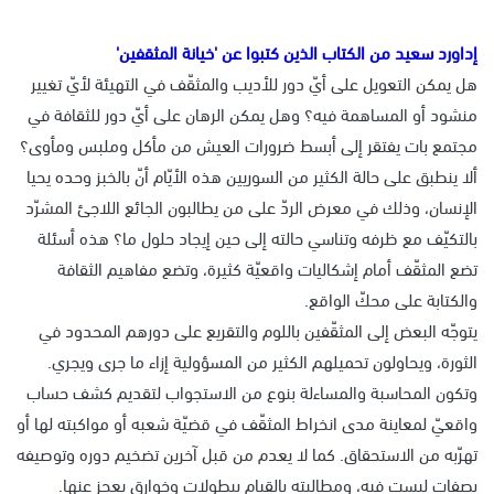
إداورد سعيد من الكتاب الذين كتبوا عن 'خيانة المثقفين'
هل يمكن التعويل على أيّ دور للأديب والمثقّف في التهيئة لأيّ تغيير
منشود أو المساهمة فيه؟ وهل يمكن الرهان على أيّ دور للثقافة في
مجتمع بات يفتقر إلى أبسط ضرورات العيش من مأكل وملبس ومأوى؟
ألا ينطبق على حالة الكثير من السوريين هذه الأيّام أنّ بالخبز وحده يحيا
الإنسان، وذلك في معرض الردّ على من يطالبون الجائع اللاجئ المشرّد
بالتكيّف مع ظرفه وتناسي حالته إلى حين إيجاد حلول ما؟ هذه أسئلة
تضع المثقّف أمام إشكاليات واقعيّة كثيرة، وتضع مفاهيم الثقافة
والكتابة على محكّ الواقع.
يتوجّه البعض إلى المثقّفين باللوم والتقريع على دورهم المحدود في
الثورة، ويحاولون تحميلهم الكثير من المسؤولية إزاء ما جرى ويجري.
وتكون المحاسبة والمساءلة بنوع من الاستجواب لتقديم كشف حساب
واقعيّ لمعاينة مدى انخراط المثقّف في قضيّة شعبه أو مواكبته لها أو
تهرّبه من الاستحقاق. كما لا يعدم من قبل آخرين تضخيم دوره وتوصيفه
بصفات ليست فيه، ومطالبته بالقيام ببطولات وخوارق يعجز عنها.