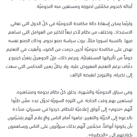
أبنائه كنجوم مكمّلين لصورته ومستقين منه النجوميّة.
ولربّما يمكن إسقاط حالة مكافحة النجوميّة في كلّ الدول التي تعاني
الاستبداد، وتختلف من نظام لآخر تبعاً للكثير من العوامل التي تساهم
فيها. بالنسبة لسوريا مثلاً، برزت سياسة صنع نجوم، وذاك الصنع نفسه
نهض على مكافحة نجوميّة أخرى حرمت من الضوء، وأبقيت في التعتيم
خوفاً من تأثيراتها المستقبليّة، وبرغم ذلك، فإنّ الجوهريّ يتفجّر كينبوع
دفّاف برغم التعتيم المفروض عليه، ولا يظلّ رهين المحابس التي سعت
إلى تكبيله، والترويج لنقيضه الزائف.
وفي سياق النجوميّة والشهرة، يخلق كلّ نظام نجومه ومشاهيره،
ليستعين بهم وقت الحاجة. في الثورة السوريّة تحوّل عدد ممّن ظنّوا
أنّهم «نجوم» إلى أبواق إعلاميّة للنظام، خرجوا في مسيراتٍ مندّدة
بالدعوة إلى الحرّيّة والتغيير، تباهوا أمام الناس والإعلام أنّهم يتشرّفون
بأن يكونوا أبواقاً، مخمّنين أنّهم بذلك سيؤثّرون على الناس ويساهمون
بإعادتهم إلى «الحظيرة».