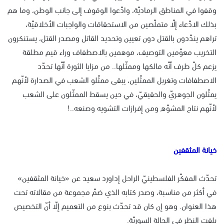
وقفوا في المناطق الرماديّة، وادّعوا الوقوف إلى جانب الوطن، وما هم
بذلك الادّعاء إلّا متملّصين من الاستحقاقات والواجبات الأخلاقيّة،
تراهم يندّدون بالقتل دون تعيين وتحديد القاتل ومصدر القتل، يستنكرون
التخريب معوّمين التوصيف، موهمين بالاصطفاف وراء قيم مطلقة
يزعم كلّ طرف أنّه مالكها وممثّلها.. من مزايا الثورة أنّها تحدّد
الاصطفافات وتغربل الممثّلين، يبقى ممثّلو الشعب في الصدارة لأنّهم
يمثّلون الجوهريّ والحقيقيّ، في حين يسقط الممثّلون على الشعب
لأنّهم نتاج المشوّه ومن إفرازات التشويه وصنعه..!
خيانة المثقفين
تحدّث المفكّر الفلسطينيّ الراحل إداورد سعيد عن «خيانة المثقفين»
في أكثر من مناسبة، وصدر كتابه الذي ضمّ مجموعة من مقالاته تحت
هذا العنوان. وهو إن كان قد تحدّث بنوع من التعميم إلّا أنّ التخصيص
يلفت النظر في الحالة السوريّة.