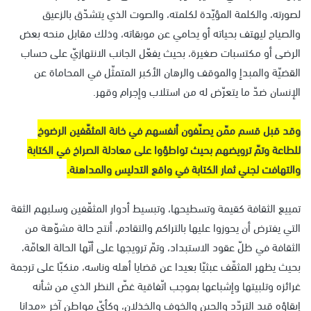
لصورته، والكلمة المؤيّدة لكلمته، والصوت الذي يتشدّق بالزعيق
والصياح ليهتف بحياته أو يحامي عن موبقاته، وذلك مقابل منحه بعض
الرضى أو مكتسبات صغيرة، بحيث يفعّل الجانب الانتهازيّ على حساب
القضيّة والمبدإ والموقف والرهان الأكبر المتمثّل في المحاماة عن
الإنسان ضدّ ما يتعرّض له من استلاب وإجرام وقهر.
وقد قبل قسم ممّن يصنّفون أنفسهم في خانة المثقّفين الرضوخ
للطاعة وتمّ ترويضهم بحيث تواطؤوا على معادلة الصراخ في الكتابة
والتهافت لجني ثمار الكتابة في واقع التدليس والمداهنة.
تمييع الثقافة كقيمة وتسطيحها، وتبسيط أدوار المثقّفين وسلبهم الثقة
التي يفترض أن يحوزوا عليها بالتراكم والتقادم، أنتج حالة مشوّهة من
الثقافة في ظلّ عقود الاستبداد، وتمّ ترويجها على أنّها الحالة العامّة،
بحيث يظهر المثقّف عبثيّا بعيدا عن قضايا أهله وناسه، منكبّا على ترجمة
غرائزه وتلبيتها وإشباعها بموجب اتّفاقية غضّ النظر الذي من شأنه
إبقاؤه قيد التردّد والجبن والخوف والخذلان، وكأيّ مواطن آخر «مدانا