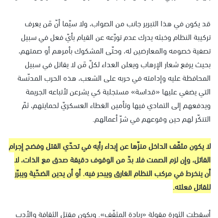
قد يكون في هذا التبرير جانب من الصواب، ولا سيّما أنّ مَن يعرف
تركيبة النظام وخبثه يدرك عدم تورّعه عن القيام بأيّ فعل في سبيل
تصفية خصومه والمعارضين له، وحتّى المشكوك بأمرهم أو صمتهم،
بحيث يرفع شعار الإرهاب ويعلن العداء لكلّ مَن لا يقاتل في سبيل
المحافظة عليه وإدامته في حربه على الشعب، هذه الحرب المدنّسة
التي يضفي عليها «قداسة» مستجلبة كي يشرعن لأتباعه الجريمة
ويدفعهم إلى التمادي فيها وتأمين الغطاء العسكريّ لحمايتهم، ثمّ
التنكّر لهم حين وقوعهم في شرّ أعمالهم.
لا يكون مثقّف الداخل منزّها عن إبداء رأيه في تحدّي القتل وفضح إجرام
القاتل، وإن لزم الصمت فلا بدّ من الوقوف دقيقة صدق مع الذات، لا
أن ينخرط في مركب النظام الغارق ويبحر فيه. أو أن يدين الضحّية ويبرّر
للقاتل فعلته.
أسقطت الثورة مقولة «ريادة المثقّف». ويكون مقتل الثقافة والأدب