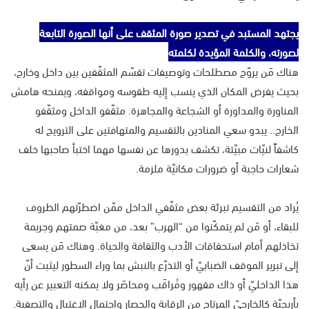
يجتهد المستبد في تصدير صورة المثقف على أنها الصورة التابعة
لصورته، والكلمة المؤيدة لكلمته
هناك مَن يروّج مصطلحات وتوصيفات تقسّم المثقّفين بين داخل وخارج،
بحيث يفرض المكان الذي ينسب إليه طقوسه ومواقفه، ويمنحه هامش
المناورة والمداورة أو الشجاعة والمجاهرة. مثقّفو الداخل ومثقّفو
الخارج.. يبدو سعي المنادين بالتقسيم والمتهافتين على الترويج له
كاشفاً لنيّات مبيّتة، تكشف بدورها عن نفسها مهما اختبأ صاحبها خلف
شعارات حاجبة أو ضرورات مكانيّة ملزمة.
يُراد من التقسيم تبرئة بعض مثقّفي الداخل ممّن اضطرّتهم الظروف
للبقاء، أو مَن لم يتمكّنوا من “الهرب” بعد، من مغبّة صمتهم وجريمة
تخاذلهم أمام استحقاقات الأدب والثقافة والحياة. وهناك مَن يسعى
إلى تبرير الموقف الضبابيّ أو التذرّع بالنبش بما وراء السطور ليثبت أنّ
هذا الداخليّ أو ذاك مقهور ومُراقَب ومحاصَر ولا يمكنه التعبير عن رأيه
بأريحيّة كالخارجيّ المرتاح من الرقابة والحصار واحتمال الاغتيال والتصفية.