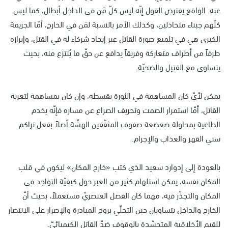
عنه. الواقع يفترض القول إنّه ليس كلّ مَن في الداخل أبطال، كما ليس
كلّهم جبناء متخاذلين، وكذلك الأمر بالنسبة لمَن في الخارج، أمّا الجريمة
الكبرى هي في تلميع صورة القاتل عبر إيجاد شركاء له في القتل، وإبرازه
طرفاً من أطراف متعاركة وفريقاً يدافع عن حقّ ما يُنتزع منه، بحيث
يتساوى مع القتيل والضحيّة.
يمكن لأيّ كان المساهمة في الثورة بقسطه، وإن كان بمساهمة لتعرية
القاتل، أمّا استمرار الصمت وتحريف الصراع عن مساره فإنّه يخدم
الطاغية بمحاولة ضعضعة صفوف المثقّفين الهشّة أصلاً بفعل تراكم
سني القهر والعذاب والإجرام.
بالعودة إلى إدوارد سعيد الذي كتب «خارج المكان» ليكون في قلب
المكان نفسه، يمكن استلهام كثير من العبر حول كيفيّة التواجد في
المكان والتجذّر فيه، مهما كان الفصل العنصريّ مستعملاً، بحيث أنّ
الخارج والداخل يتساويان حين التحلّي بروح المبادرة والإصرار على الانتصار
للقيم الأخلاقية المتجسّدة بالوقوف ضدّ القاتل الكيميائيّ.