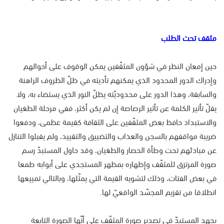
مثقف تحت الطلب
حين إمعان النظر في شؤون المثقّفين يمكن الوقوف على أحوالهم
وإدراك الدور المحدود الذي يمكنهم تأديته في ظلّ الظروف الراهنة
والسابقة، وهذا الدور على محدوديّته يظلّ النور الذي يستضاء به، ولا
يقلّ تأثير الكلمة عن تأثير الرصاصة إن لم يكن أكثر، ففي مرحلة الطغيان
والاستبداد حافظ بعض المثقّفين على الثقافة كقيمة عظمى، ودفعوا
ضريبة مواقفهم بالسجن والعذاب والتضييق والتقييد، ولم يقبلوا التنازل
عن مبادئهم تحت وطأة الحصار والطغيان، وقد حاول المستبدّ رسم
صورة المرتزق للمثقّف وإظهاره بمظهر المستجدي على أبوابه طمعا
في بعض الفتات، وذلك لتشويه القيمة التي يمثّلها، وبالتالي تمييعها
انطلاقا من تقزيم المجسّد الواقعيّ لها.
يجهد المستبدّ في تصدير صورة المثقّف على أنّها الصورة التابعة