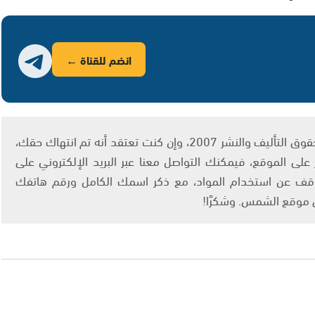
انضم للقناة ←
يتم الاستخدام المواد وفقًا للمادة 27 أ من قانون حقوق التأليف والنشر 2007، وإن كنت تعتقد أنه تم انتهاك حقك،
لى الموقع، فيمكنك التواصل معنا عبر البريد الإلكتروني على
info@ashams.c والطلب بالتوقف عن استخدام المواد، مع ذكر اسمك الكامل ورقم هاتفك
ى موقع الشمس. وشكرًا!