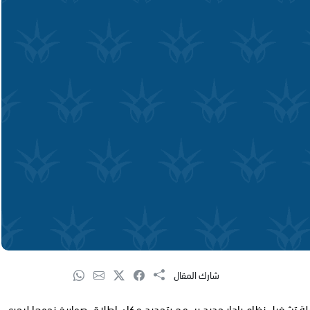
شارك المقال
لة تشغيل نظام رادار جديد يسمح بتحديد مكان إطلاق صواريخ نحوها ليجري