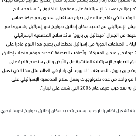
يروزاليم بوست" الإسرائيلية على موقعها الالكتروني " يستعد سلاح
في الوقت الذي يفتح عيناه على صراع مستقبلي سيجرى مع حركة حماس
جيش الإسرائيلي من تحديد مكان إطلاق صواريخ نحو إسرائيل وتدميرها مع
ة عن الجنرال "ميخائيل بن باروخ" قائد سلاح المدفعية الإسرائيلي
يلة .. الصناعات الجوية في إسرائيل تخطط لان يصبح هذا النوع قادرا على
تزويد سلاح المدفعية بإمكانات للعمل في دائرة تصل إلى 360 درجة في ميدان المعركة". وأضافت الصحيفة "تحديد موقع منصات إطلاق
اق الصواريخ الإسرائيلية المنتشرة على الأرض والتي ستصبح قادرة على
ح بن باروخ ، للصحيفة ، " لا يوجد أي رادار في العالم مثل هذا الذي تعمل
هذا هو واحد من عدة تكنولوجيات يعمل سلاح المدفعية الإسرائيلي على
عام 2006 التي شنت على لبنان".
ليلة تشغيل نظام رادار جديد يسمح بتحديد مكان إطلاق صواريخ نحوها ليجري