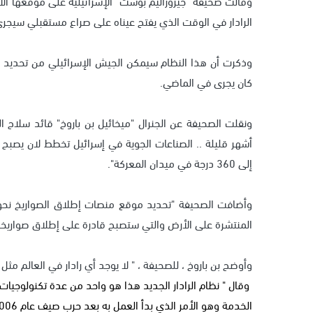
وقالت صحيفة "جيروزاليم بوست" الإسرائيلية على موقعها الا
الرادار في الوقت الذي يفتح عيناه على صراع مستقبلي سيجرى
وذكرت أن هذا النظام سيمكن الجيش الإسرائيلي من تحديد 
كان يجرى في الماضي.
ونقلت الصحيفة عن الجنرال "ميخائيل بن باروخ" قائد سلاح ال
أشهر قليلة .. الصناعات الجوية في إسرائيل تخطط لان يصبح 
إلى 360 درجة في ميدان المعركة".
وأضافت الصحيفة "تحديد موقع منصات إطلاق الصواريخ نحو إس
المنتشرة على الأرض والتي ستصبح قادرة على إطلاق صواريخها
وأوضح بن باروخ ، للصحيفة ، " لا يوجد أي رادار في العالم مث
وقال " نظام الرادار الجديد هذا هو واحد من عدة تكنولوجيات
الخدمة وهو الأمر الذي بدأ العمل به بعد حرب صيف عام 2006 التي شنت على لبنان".