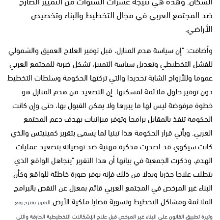
السكان. وهذه هي نتيجة عشرات السنوات من التمييز الصارخ
ضد المجتمع العربي في مجال التخطيط والبناء وتخصيص
الأراضي.
وأضافت: "إن سياسة هدم المنازل، قبل توفير العلاج العميق والشمولي
للفشل التخطيطي وتعديل سياسة التمييز، تشكل ضربة للمجتمع العربي
عموما وللأزواج الشابة تحديدا والتي تركتها الحكومة وسلطات التخطيط
دون توفير حلول ملائمة لمسكنها. إن التصعيد من هدم المنازل هو
خطوة مرفوضة ليس لها ما يبررها ولا يمكن القبول بها، حتى وإن كانت
الحكومة تنفذ بالمقابل برامجا وتوفر ميزانيات بهدف دعم المجتمع
العربي. ويأتي قرار الحكومة هذا تبنيا لما يسمى بتقرير كمينيتس والذي
كانت سيكوي قد اصدرت مذكرة مهنية ضد توصياته بتصعيد عمليات
الهدم، وذكرت الجمعية في بيانها أن هذا التقرير "يتجاهل الواقع الذي
يتطلب علاجا جذريا وبدلا من ذلك فإنه يوفر صورة خاطئة للواقع وكأن
البناء غير المرخص في المجتمع العربي قائم بمعزل عن النقص بالبرامج
الملائمة ومشاكل التخطيط وتسوية قضايا ملكية الأرض.
التقرير يقترح رفع
وتيرة تطبيق القانون على البناء غير المرخص قبل علاج الإشكالات التخطيطية الحارقة والتي