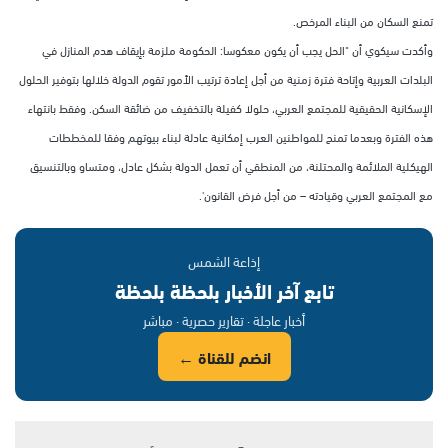
تمنع السكان من البناء المرخص.
وأكدت سيكوي أن "الحل يجب أن يكون معكوسا: الحكومة ملزمة بإيقاف هدم المنازل في
البلدات العربية وإتاحة فترة زمنية من أجل إعادة ترتيب الأمور تقوم الدولة خلالها بتوفير الحلول
الإسكانية الحقيقية للمجتمع العربي، حلولا كفيلة بالتخفيف من ضائقة السكن. وفقط بانتهاء
هذه الفترة وبعدما تمنح للمواطنين العرب إمكانية عادلة لبناء بيوتهم وفقا للمخططات
الهيكلية الملائمة والمحتلنة، من المنطقي أن تعمل الدولة بشكل عادل، ومتساو وبالتنسيق
مع المجتمع العربي وقيادته – من أجل فرض القانون'.
إذاعة الشمس
تابع آخر الأخبار بلحظة بلحظة
أخبار عاجلة · تقارير حصرية · مباشر
انضم للقناة ←