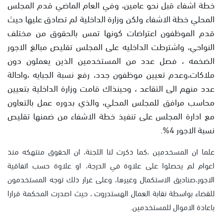
خطة اشفاء قبل نحو عامين، وفي العام الماضي قدم المجلس
المحلي خطة الاشفاء ولكن وزارة الداخلية لم تصادق عليها حيث
قدم الموظفون اعتراضات كونها تمس بالحقوق من مختلف
النواحي، واشترطت الداخليه على المجلس تقليص مبالغ الاجور
الضخمه ، فصل عدد من المستخدمين الذين يعملون دون
ملاكات،وعدم تعيين موظفون جدد، رفع نسبة الجبايه ،واحالة
عدد منهم الى التقاعد ، وحينذاك قامت وزارة الداخلية بتعيين
محاسب مرافق للمجلس المحلي، والذي بدوره عمل بالتعاون
مع ادارة المجلس على تنفيذ خطة الاشفاء من ضمنها تقليص
نسبة الاجور 4%.
علما ان المسخدمين ،كما ذكرت لنا اللجنة، ان الحقوق منتهكه منذ
اعوام لم يحصلوا على علاوة في الدرجة، او علاوة حسب اتفاقية
الاجور،صناديق الاستكمال وغيرها، وعلى غرار ذلك توجه المستخدمون
للقضاء بواسطة نقابة العمال الهستدروت ، حيث اصدرت المحكمة قرارا
باعادة الاموال للمستخدمين.