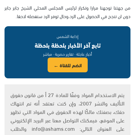
من جهتنا توجهنا مرارا وتكرار لرئيس المجلس المحلي الشيخ جابر جابر
دون ان ننجح في الحصول على الرد،وحال توفر الرد سنفصله لاحقا.
إذاعة الشمس
تابع آخر الأخبار بلحظة بلحظة
أخبار عاجلة · تقارير حصرية · مباشر
انضم للقناة ←
يتم الاستخدام المواد وفقًا للمادة 27 أ من قانون حقوق
التأليف والنشر 2007، وإن كنت تعتقد أنه تم انتهاك
حقك، بصفتك مالكًا لهذه الحقوق في المواد التي تظهر
على الموقع، فيمكنك التواصل معنا عبر البريد الإلكتروني
على العنوان التالي: info@ashams.com والطلب