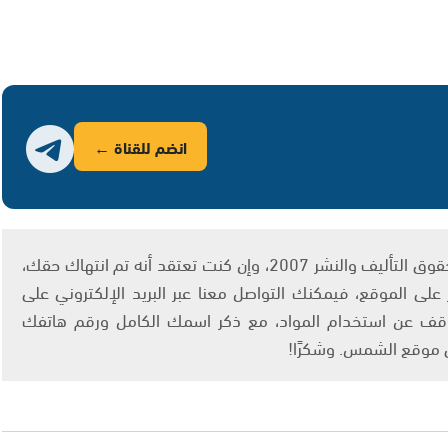
انضم للقناة ←
يتم الاستخدام المواد وفقًا للمادة 27 أ من قانون حقوق التأليف والنشر 2007، وإن كنت تعتقد أنه تم انتهاك حقك،
لى الموقع، فيمكنك التواصل معنا عبر البريد الإلكتروني على
info@ashams.c والطلب بالتوقف عن استخدام المواد، مع ذكر اسمك الكامل ورقم هاتفك
ى موقع الشمس. وشكرًا!