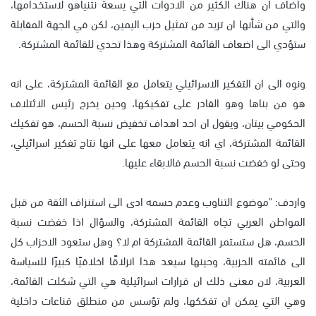
واضاف ان هناك الكثير من الادوات التي يسعة نتنياهو لاستخدامها،
والتي من شأنها ان تزيد من تمثيل حزب اليمين، لكن في الجهة المقابلة
ستؤدي الى اضعاف القائمة المشتركة وهذا تحدي للقائمة المشتركة.
ونوه الى ان التفكير الاسرائيلي يتعامل مع القائمة المشتركة، على انه
هو من بناها وهو القادر على تفكيكها، وحين يخرج رئيس الائتلاف
الحكومي بيتان، ويقول ان احد اهداف تخفيض نسبة الحسم، هو تفكيك
القائمة المشتركة، اي انه يتعامل معها على انها نتاج تفكير اسرائيلي،
وحتى لو خفضت نسبة الحسم فالابقاء عليها.
واردف: "موضوع التناوب وعدم حسمه ادى الى استنزاف الثقة من قبل
المواطن العربي تجاه القائمة المشتركة، والسؤال اذا خفضت نسبة
الحسم، هل ستستمر القائمة المشتركة ام لا؟ وهل ستعود الاحزاب كل
الى قائمته الحزبية، وحينها سيعد هذا انزلاقًا اخلاقيًا كبيرًا للسياسة
العربية، لان معنى ذلك ان قرارات اسرائيلية هي التي شكلت القائمة،
وهي التي يمكن ان تفككها، ولم تؤسس من منطلق قناعات داخلية