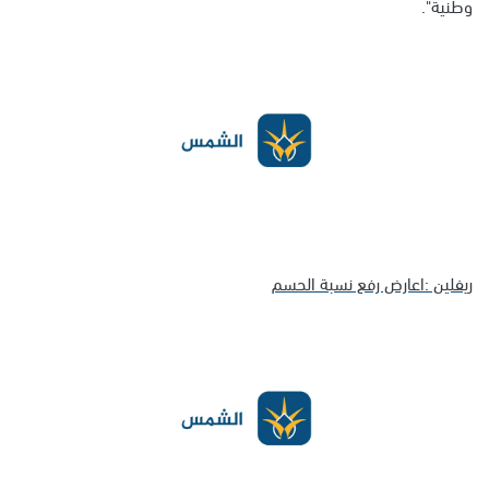
وطنية".
ريفلين :اعارض رفع نسبة الحسم