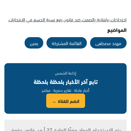
احتجاجات برلمانية بالصمت ضد قانون رفع نسبة الحسم في الانتخابات
المواضيع
مهند مصطفى
القائمة المشتركة
يمين
إذاعة الشمس
تابع آخر الأخبار بلحظة بلحظة
أخبار عاجلة · تقارير حصرية · مباشر
انضم للقناة ←
يتم الاستخدام المواد وفقًا للمادة 27 أ من قانون حقوق