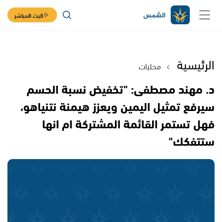
البث المباشر
الرئيسية
محليات
د. مهند مصطفى: "تخفيض نسبة الحسم
سيرفع تمثيل اليمين ويعزز هيمنة نتنياهو،
فهل تستمر القائمة المشتركة ام انها
ستتفكك"