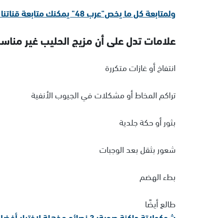
ولمتابعة كل ما يخص"عرب 48" يمكنك متابعة قناتنا الإخبارية على تلجرام
علامات تدل على أن مزيج الحليب غير منا
انتفاخ أو غازات متكررة
تراكم المخاط أو مشكلات في الجيوب الأنفية
بثور أو حكة جلدية
شعور بثقل بعد الوجبات
بطء الهضم
طالع أيضًا
شوكولاتة داكنة صحية: 3 نصائح مذهلة لاختيار أفضل أنواع الكاكاو