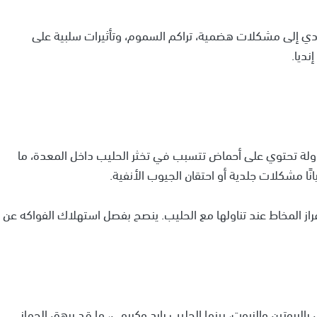
دي إلى مشكلات هضمية، تراكم السموم، وتأثيرات سلبية على
نديا.
فراولة تحتوي على أحماض تتسبب في تخثر الحليب داخل المعدة، ما
انًا مشكلات جلدية أو احتقان الجيوب الأنفية.
راز المخاط عند تناولها مع الحليب. ينصح بفصل استهلاك الفواكه عن
لبروتين والزيوت، بينما الحليب بارد وكريمي، ما قد يرهق الجهاز