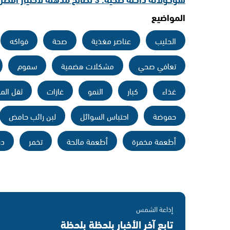
المواضيع
الحليب
عناصر مغذية
صحة
فواكه
تعافي صحي
مشكلات هضمية
سموم
غذاء
كبار
النمو
غازات
ثقل الم
حموضة
احتباس السوائل
لبن رائب حامض
أطعمة مخمرة
أطعمة مالحة
تخمر
در
إذاعة الشمس
تابع آخر الأخبار بلحظة بلحظة