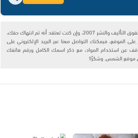
يتم الاستخدام المواد وفقًا للمادة 27 أ من قانون حقوق التأليف والنشر 2007، وإن كنت تعتقد أنه تم انتهاك حقك،
لى الموقع، فيمكنك التواصل معنا عبر البريد الإلكتروني على
info@ashams.c والطلب بالتوقف عن استخدام المواد، مع ذكر اسمك الكامل ورقم هاتفك
ى موقع الشمس. وشكرًا!