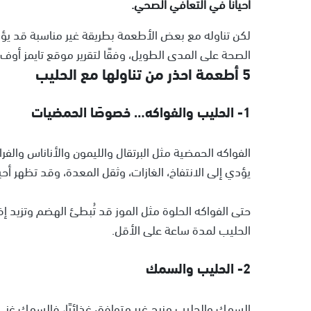
أحيانًا في التعافي الصحي.
لكن تناوله مع بعض الأطعمة بطريقة غير مناسبة قد يؤ
الصحة على المدى الطويل، وفقًا لتقرير موقع تايمز أوف إ
5 أطعمة احذر من تناولها مع الحليب
1- الحليب والفواكه… خصوصًا الحمضيات
الفواكه الحمضية مثل البرتقال والليمون والأناناس وال
يؤدي إلى الانتفاخ، الغازات، وثقل المعدة، وقد تظهر أحي
حتى الفواكه الحلوة مثل الموز قد تُبطئ الهضم وتزيد إف
الحليب لمدة ساعة على الأقل.
2- الحليب والسمك
السمك والحليب مزيج غير متوافق غذائيًا، فالسمك غني با