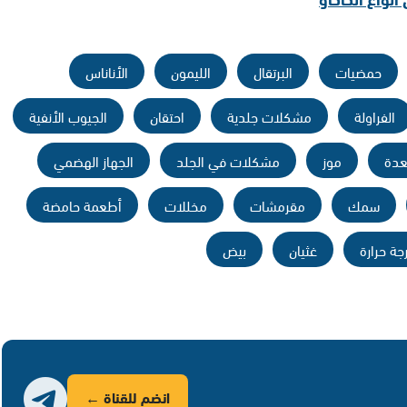
حمضيات
البرتقال
الليمون
الأناناس
الفراولة
مشكلات جلدية
احتقان
الجيوب الأنفية
عدة
موز
مشكلات في الجلد
الجهاز الهضمي
سمك
مقرمشات
مخللات
أطعمة حامضة
جة حرارة
غثيان
بيض
انضم للقناة ←