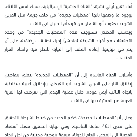
أفاد تقرير أولي نشرته "القناة العاشرة" الإسرائيلية، مساء امس الثلاثاء،
بوجود ما وصفها بانها "معطيات جديدة" في ملف جريمة قتل المربي
الشهيد يعقوب أبو القيعان من قرية أم الحيران في النقب.
وبحسب المصدر، تستوجب هذه "المعطيات الجديدة" من وحدة
التحقيقات مع أفراد الشرطة (ماحش) إجراء تحقيقات إضافية، على أن
يتم في نهايتها، إعادة الملف إلى النيابة للنظر فيه واتخاذ القرار
المناسب.
وأشارت القناة العاشرة إلى أن "المعطيات الجديدة" تتعلق بتفاصيل
إطلاق النار على المربي الشهيد أبو القيعان، وإطلاق أعيرة مطاطية
باتجاه النائب أيمن عودة، خلال عملية الهدم التي تعرضت لها القرية
العربية غير المعترف بها في النقب.
وعلى أثر "المعطيات الجديدة"، خضع العديد من ضباط الشرطة للتحقيق
على مدى الـ48 ساعة الماضية، وفي نهاية التحقيق فقط، "ستعاد
القضية إلى المدعي العام للدولة، مرفقة بتوصية محتلنة من اجل اتخاذ