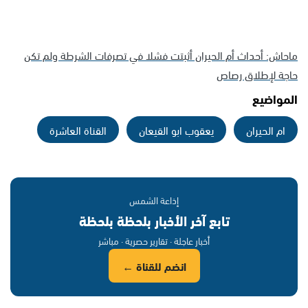
ماحاش: أحداث أم الحيران أثبتت فشلا في تصرفات الشرطة ولم تكن
حاجة لإطلاق رصاص
المواضيع
ام الحيران
يعقوب ابو القيعان
القناة العاشرة
إذاعة الشمس
تابع آخر الأخبار بلحظة بلحظة
أخبار عاجلة · تقارير حصرية · مباشر
انضم للقناة ←