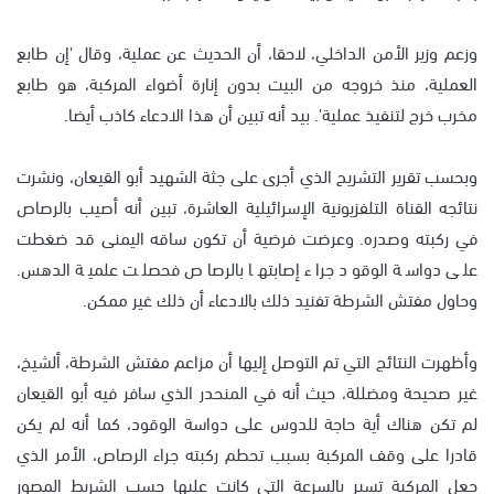
وزعم وزير الأمن الداخلي، لاحقا، أن الحديث عن عملية، وقال 'إن طابع
العملية، منذ خروجه من البيت بدون إنارة أضواء المركبة، هو طابع
مخرب خرج لتنفيذ عملية'. بيد أنه تبين أن هذا الادعاء كاذب أيضا.
وبحسب تقرير التشريح الذي أجرى على جثة الشهيد أبو القيعان، ونشرت
نتائجه القناة التلفزيونية الإسرائيلية العاشرة، تبين أنه أصيب بالرصاص
في ركبته وصدره. وعرضت فرضية أن تكون ساقه اليمنى قد ضغطت
على دواسة الوقود جراء إصابتها بالرصاص فحصلت علمية الدهس.
وحاول مفتش الشرطة تفنيد ذلك بالادعاء أن ذلك غير ممكن.
وأظهرت النتائج التي تم التوصل إليها أن مزاعم مفتش الشرطة، ألشيخ،
غير صحيحة ومضللة، حيث أنه في المنحدر الذي سافر فيه أبو القيعان
لم تكن هناك أية حاجة للدوس على دواسة الوقود، كما أنه لم يكن
قادرا على وقف المركبة بسبب تحطم ركبته جراء الرصاص، الأمر الذي
جعل المركبة تسير بالسرعة التي كانت عليها حسب الشريط المصور