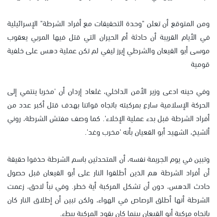
ومن المتوقع أن تعلن "وحدة التحقيقات مع أفراد الشرطة" الإسرائيلية
في الأيام القريبة أن حادثة أم الحيران التي قتل فيها المربي يعقوب
موسى أبو القيعان والشرطي إيرز ليفي لم تكن عملية دهس على خلفية
قومية
وفي حينه ادعى وزير الأمن الداخلي، غلعاد إردان أن 'مخربا ينتمي إلى
الحركة الإسلامية سارع بمركبته باتجاه قواتنا بهدف قتل أكبر عدد من
أفراد الشرطة قبل بدء عملية الإخلاء'. كما وصف مفتش الشرطة، روني
ألشيخ، الشهيد أبو القعيان بأنه 'مخرب وغد'.
وتبين في يوم الجريمة نفسه، أن المتحدثين باسم الشرطة حذفوا حقيقة
أن أفراد الشرطة هم الذين أطلقوا النار على أبو القيعان قبل حصول
حادث الدهس، دون أن تشكل المركبة أية خطر. وفي نبأ لاحق، زعمت
الشرطة أنها أطلق الرصاص في الهواء، ولكن تبين أن إطلاق النار كان
باتجاه مركبة أبو القيعان بينما كان يقود المركبة ببطء.