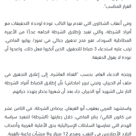
القرار المناسب".
وفي أعقاب الشكاوى التي تقدم بها النائب عودة لوحدة التحقيقات مع
أفراد الشرطة، والتي تفيد بإطلاق الشرطة اتجاهه عددًا من الأعيرة
المطاطية السوداء، تقرر فتح تحقيق جنائي في تموز/ يوليو الماضي،
ترتب عليه استدعاء 3 ضباط للتحقيق، الذين أنكروا فعل ذلك، واعدوا أن
عودة لا يقول الحقيقة.
ويتجه الادعاء العام، بحسب "القناة العاشرة، إلى إغلاق التحقيق في
ملف أم الحيران، وتبني تبرير (ماحاش) بأن إطلاق الضباط أفراد الشرطة
النار على الشهيد أبو الحيران، جاء بعد أن شعروا بخطر يتهدد حياتهم.
واستشهد المربي يعقوب أبو القيعان، برصاص الشرطة، في الثامن عشر
من كانون الثاني/ يناير الماضي، خلال رعايتها (الشرطة) لتنفيذ سياسة
الهدم التي تمارسها السلطات الإسرائيلية بحق الأقلية العربية وأصحاب
البلاد الأصلانيين في النقب، وهدم 12 منزلا و8 منشآت زراعية بالقرية.