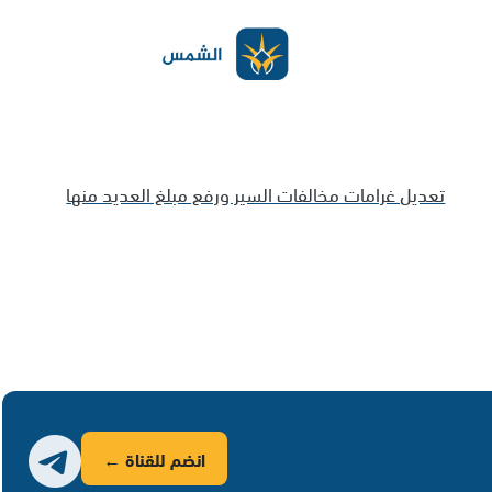
تعديل غرامات مخالفات السير ورفع مبلغ العديد منها
انضم للقناة ←