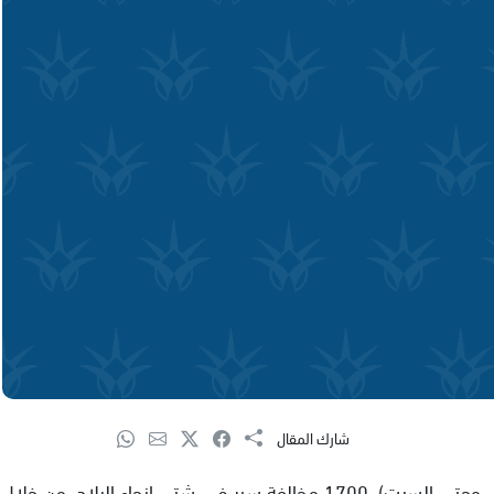
شارك المقال
حررت شرطة السير نهاية الأسبوع الماضي (منذ الخميس وحتى السبت)، 1700 مخالفة سير في شتى انحاء البلاد، من خلال