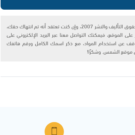
يتم الاستخدام المواد وفقًا للمادة 27 أ من قانون حقوق التأليف والنشر 2007، وإن كنت تعتقد أنه تم انتهاك حقك،
لى الموقع، فيمكنك التواصل معنا عبر البريد الإلكتروني على
info@ashams.c والطلب بالتوقف عن استخدام المواد، مع ذكر اسمك الكامل ورقم هاتفك
ى موقع الشمس. وشكرًا!