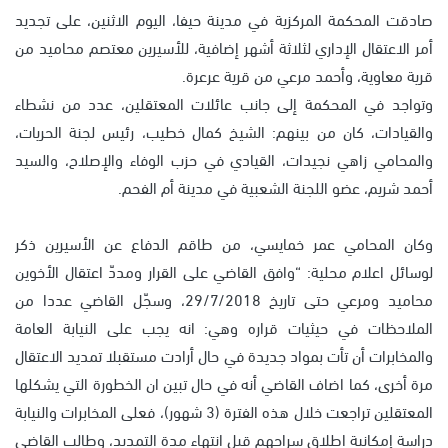
صادقت المحكمة المركزية في مدينة حيفا، اليوم الاثنين، على تجديد
أمر الاعتقال الإداري لثلاثة أشهر إضافية، للأسيرين معتصم محاميد من
قرية معاوية، وأحمد مرعي من قرية عرعرة.
وتواجد في المحكمة إلى جانب عائلات المعتقلين، عدد من نشطاء
والقيادات، كان من بينهم: الشيخ كمال خطيب، رئيس لجنة الحريات،
والمحامي زاهي نجيدات، القيادي في حزب الوفاء والإصلاح، والسيد
أحمد شريم، عضو اللجنة الشعبية في مدينة أم الفحم.
وكان المحامي عمر خمايسي، من طاقم الدفاع عن الأسيرين ذكر
لوسائل اعلام محلية: “وافق القاضي على القرار ومددّ اعتقال الأخوين
محاميد ومرعي حتى تاريخ 29/7/2018، وسجّل القاضي عددا من
الملاحظات في حيثيات قراره وهي: انه يجب على النيابة العامة
والمخابرات أن تأت بمواد جديدة في حال أرادت مستقبلا تمديد الاعتقال
مرة أخرى، كما اضاف القاضي أنه في حال تبين ان الخطورة التي يشكلها
المعتقلين تراجعت خلال هذه الفترة (3 شهور)، فعلى المخابرات والنيابة
دراسة إمكانية اطلاق سراحهم قبل انتهاء مدة التمديد، وطالب القاضي