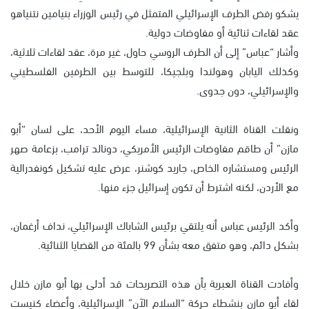
يشكو رفض الطرف الإسرائيلي المتمثل في رئيس الوزراء بنيامين نتنياهو
عقد لقاءات ثنائية أو مفاوضات دولية.
وأشار “عباس” إلى أن الطرف الروسي حاول، غير مرة، عقد لقاءات ثلاثية،
وكذلك اليابان وهولندا وبلجيكا، للتوسط بين الطرفين الفلسطيني
والإسرائيلي، دون جدوى.
ونقلت القناة الثانية الإسرائيلية، مساء اليوم الأحد، على لسان “أبو
مازن” أن طاقم مفاوضات الرئيس الأمريكي، دونالد ترامب، بزعامة صهر
الرئيس ومستشاره الخاص، جاريد كوشنر، عرض عليه تشكيل كونفدرالية
مع الأردن، لكنه اشترط أن تكون إسرائيل جزء منها.
وأكد الرئيس عباس أنه يلتقي برئيس الشاباك الإسرائيلي، نداف أرغمان،
بشكل دائم، وهو متفق معه بشأن 99 بالمئة من القضايا الثنائية.
وأفادت القناة العبرية بأن هذه التصريحات قد أدلى بها أبو مازن خلال
لقاء أبو مازن بنشطاء حركة “السلام الآن” الإسرائيلية، وأعضاء كنيست