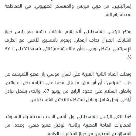
إسرائيليين، من حزبي ميرتس والمعسكر الصهيوني، في المقاطعة
بمدينة رام الله.
وذكر الرئيس الفلسطيني أنه يقيم علاقات دائمة مع رئيس جهاز
الشاباك، الجنرال نداف أرغمان، ويقوم بالتنسيق الأمني مع الطرف
الإسرائيلي، بشكل يومي، وبأن هناك تفاهم ثنائي بنسبة تتخطى الـ 99
%.
ونقلت القناة الثانية العبرية على لسان موسي راز، عضو الكنيست عن
حزب “ميرتس”، أن أبو مازن ما يزال مصرا على التزامه بحل الدولتين،
واتفاق السلام على حدود الرابع من يونيو 67، والذي يشمل تبادل
أراضي، وحل شامل وعادل لمشكلة اللاجئين الفلسطينيين.
كما التقى الرئيس الفلسطيني اول أمس السبت بمدينة رام الله، وفد
المخابرات العامة المصرية برئاسة الوكيل عمرو حنفي، وعددا من
المسؤولين المصريين من جهاز المخابرات العامة.