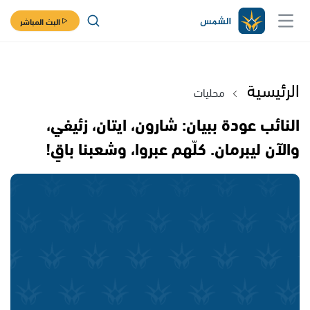
البث المباشر
الرئيسية
محليات
النائب عودة ببيان: شارون، ايتان، زئيفي،
والآن ليبرمان. كلّهم عبروا، وشعبنا باقٍ!