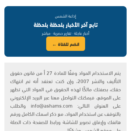
إذاعة الشمس
تابع آخر الأخبار بلحظة بلحظة
أخبار عاجلة · تقارير حصرية · مباشر
انضم للقناة ←
يتم الاستخدام المواد وفقًا للمادة 27 أ من قانون حقوق
التأليف والنشر 2007، وإن كنت تعتقد أنه تم انتهاك
حقك، بصفتك مالكًا لهذه الحقوق في المواد التي تظهر
على الموقع، فيمكنك التواصل معنا عبر البريد الإلكتروني
على العنوان التالي: info@ashams.com والطلب
بالتوقف عن استخدام المواد، مع ذكر اسمك الكامل ورقم
هاتفك وإرفاق تصوير للشاشة ورابط للصفحة ذات الصلة
على موقع الشمس. وشكرًا!