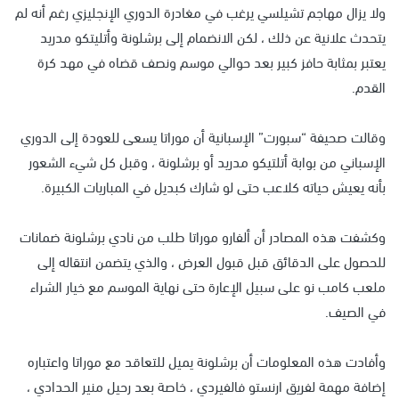
ولا يزال مهاجم تشيلسي يرغب في مغادرة الدوري الإنجليزي رغم أنه لم
يتحدث علانية عن ذلك ، لكن الانضمام إلى برشلونة وأتليتكو مدريد
يعتبر بمثابة حافز كبير بعد حوالي موسم ونصف قضاه في مهد كرة
القدم.
وقالت صحيفة “سبورت” الإسبانية أن موراتا يسعى للعودة إلى الدوري
الإسباني من بوابة أتلتيكو مدريد أو برشلونة ، وقبل كل شيء الشعور
بأنه يعيش حياته كلاعب حتى لو شارك كبديل في المباريات الكبيرة.
وكشفت هذه المصادر أن ألفارو موراتا طلب من نادي برشلونة ضمانات
للحصول على الدقائق قبل قبول العرض ، والذي يتضمن انتقاله إلى
ملعب كامب نو على سبيل الإعارة حتى نهاية الموسم مع خيار الشراء
في الصيف.
وأفادت هذه المعلومات أن برشلونة يميل للتعاقد مع موراتا واعتباره
إضافة مهمة لفريق ارنستو فالفيردي ، خاصة بعد رحيل منير الحدادي ،