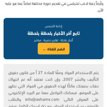
وأيضاً رغبة لاعب تشيلسي في تقديم صورة مختلفة تماماً عما هو عليه
الآن.
إذاعة الشمس
تابع آخر الأخبار بلحظة بلحظة
أخبار عاجلة · تقارير حصرية · مباشر
انضم للقناة ←
يتم الاستخدام المواد وفقًا للمادة 27 أ من قانون حقوق
التأليف والنشر 2007، وإن كنت تعتقد أنه تم انتهاك
حقك، بصفتك مالكًا لهذه الحقوق في المواد التي تظهر
على الموقع، فيمكنك التواصل معنا عبر البريد الإلكتروني
على العنوان التالي: info@ashams.com والطلب
بالتوقف عن استخدام المواد، مع ذكر اسمك الكامل ورقم