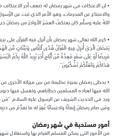
• ان الاعتكاف في شهر رمضان له ضعف أجر الاعتكاف في س
والامتناع عن المحرمات، وهو الأمر الذي ثبت عن الرّسول 
اللهُ عليه وسلَّم كان يعتكفُ العشرَ الأواخرَ من رمضانَ حتى 
• كرم الله تعالى شهر رمضان بأن أنزل فيه القرآن على نبيه
رَمَضَانَ الَّذِيَ أُنزِلَ فِيهِ الْقُرْآنُ هُدًى لِّلنَّاسِ وَبَيِّنَاتٍ مِّنَ ا
مَرِيضًا أَوْ عَلَى سَفَرٍ فَعِدَّةٌ مِّنْ أَيَّامٍ أُخَرَ يُرِيدُ اللَّهُ بِكُمُ الْيُسْرَ 
هَدَاكُمْ وَلَعَلَّكُمْ تَشْكُرُونَ".
• يحظى رمضان بميزة عظيمة من بين ميزاته الأخرى عن با
الله فيها لعباده المسلمين خطاياهم، وتغسل فيها ذنوبه
ورد في الحديث الشريف عن الرسول عليه السلام: "مَن قام ليلةَ 
ومَن صام رمضانَ إيمانًا واحتسابًا غُفِرَ له ما تقدَّمَ من ذنبِه
أمور مستحبة في شهر رمضان
من الأمور التي يمكن للمسلم القيام بها واستغلال شهر 