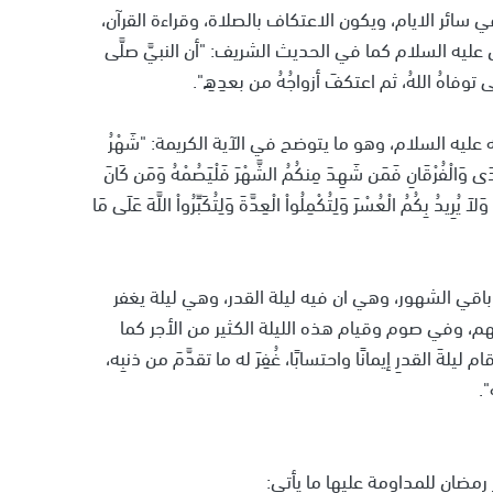
ائر الايام، ويكون الاعتكاف بالصلاة، وقراءة القرآن،
عليه السلام كما في الحديث الشريف: "أن النبيَّ صلَّى
توفاهُ اللهُ، ثم اعتكفَ أزواجُهُ من بعدِهِ".
 عليه السلام، وهو ما يتوضح في الآية الكريمة: "شَهْرُ
لْهُدَى وَالْفُرْقَانِ فَمَن شَهِدَ مِنكُمُ الشَّهْرَ فَلْيَصُمْهُ وَمَن كَانَ
وَلاَ يُرِيدُ بِكُمُ الْعُسْرَ وَلِتُكْمِلُواْ الْعِدَّةَ وَلِتُكَبِّرُواْ اللَّهَ عَلَى مَا
قي الشهور، وهي ان فيه ليلة القدر، وهي ليلة يغفر
م، وفي صوم وقيام هذه الليلة الكثير من الأجر كما
القدرِ إيمانًا واحتسابًا، غُفِرَ له ما تقدَّمَ من ذنبِه،
".
رمضان للمداومة عليها ما يأتي: