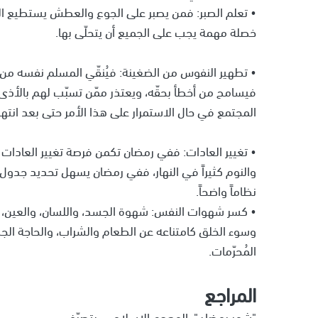
• تعلم الصبر: فمن يصبر على الجوع والعطش يستطيع الصب
خصلة مهمة يجب على الجميع أن يتحلّى بها.
• تطهير النفوس من الضغينة: فيُنقّي المسلم نفسه من ا
فيسامح من أخطأ بحقّه، ويعتذر ممّن تسبّب لهم بالأذى،
المجتمع في حال الاستمرار على هذا الأمر حتى بعد انته
• تغيير العادات: ففي رمضان تكمن فرصة تغيير العادات الس
والنوم كثيراً في النهار، ففي رمضان يسهل تحديد جدول 
نظاماً واضحاً.
• كسر شهوات النفس: شهوة الجسد، واللسان، والعين، وا
وسوء الخلق كامتناعه عن الطعام والشراب، والحاجة الجس
المُحرّمات.
المراجع
"شهر رمضان"، المعجم الإسلامي. بتصرّف.