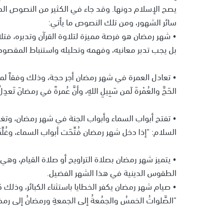
يصح الإسلام دونها. وقد جاء في الكثير من النصوص الدي
سائر الشهور، ومن تلك النصوص ما يأتي:
• شهر رمضان هو فرصة مميزة لتلاوة القرآن وتدبره، فتل
بل يجب تدبر معانيه، وفهمه وتحليله واستنباط المقصود 
• تعادل العمرة في شهر رمضان أجر حجة، وذلك وفقاً لما
الحَجَّ والعُمْرةَ لَمن سَبِيلِ اللهِ، وأنَّ عُمرةً في رمضانَ تَعدِلُ 
• تفتح أبواب السماء وأبواب الجنة في شهر رمضان، وتغ
السلام: "إذا دخل شهر رمضان فُتِّحَت أبواب السماء، وغُل
• يتميز شهر رمضان بصلاة التراويح أو صلاة القيام، وهي
الطقوس الدينية في هذا الشهر الفضيل.
• صيام شهر رمضان يكفر الخطايا باستثناء الكبائر، وذل
"الصَّلواتُ الخمسُ والجمُعةُ إلى الجمعةِ ورمضانُ إلى رمضانَ مُك