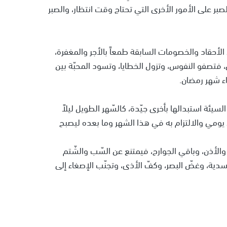
ر على الأمور الأخرى التي تحتاج وقت انتظار، والصبر
لأحقاد والخصومات السابقة طمعاً بالأجر والمغفرة،
 فتصفو النفوس، وتزول الخطايا، وتسود المحبّة بين
اء شهر رمضان.
يئة استبدالها بأخرى جيّدة، كالسّهر الطويل ليلاً
يومي والالتزام به في هذا الشهر وما بعده ليصبح
لأذن، وباقي الجوارح، فيمتنع عن السّب والشّتم
دية، وغضّ البصر، وكفّ الأذى، وتجنّب الإصغاء إلى