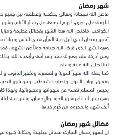
شهر رمضان
فاضل الله سبحانه وتعالى بحكمته وعظمته بين جميع خلقه
الأزمنة على اخرى، كيوم الجمعة على سائر الأيام، وشه
الكواكب، فاختص الله هذا الشهر بفضائل عظيمة ومزايا كب
"شهر رمضان الذي أنزل فيه القرآن هدىً للناس وبينات م
وهو الشهر الذي فرض الله صيامه دوناً عن الشهور، فمن صا
ومن أدركه فلم يغفر له فقد رغم أنفه وأبعده الله، بذلك
نبينا صلى الله عليه وسلم.
كما جعله الله شهراً للتوبة والمغفرة، وتكفير الذنوب وال
وتغلق أبواب النيران، وتصفد الشياطين، وهو شهر الصبر،
يحبس المسلم نفسه عن شهواتها ومحبوباتها، ولهذا كان ا
وهو شهر الدعاء وشهر الجود والإحسان، وشهر فيه ليلة ال
ألف شهر، والمحروم من حُرِم خيرها.
فضائل شهر رمضان
إن لشهر رمضان المبارك فضائل عظيمة ومكانة كبيرة في ال